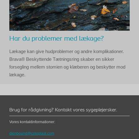
Har du problemer med lækage?
Lækage kan give hudproblemer og andre komplikationer.
Brava® Beskyttende Tætningsring skaber en sikker
forsegling mellem stomien og klæberen og beskytter mod
lækage.
Brug for rådgivning? Kontakt vores sygeplejersker.
Vores kontaktinformationer:
dkinbound@coloplast.com