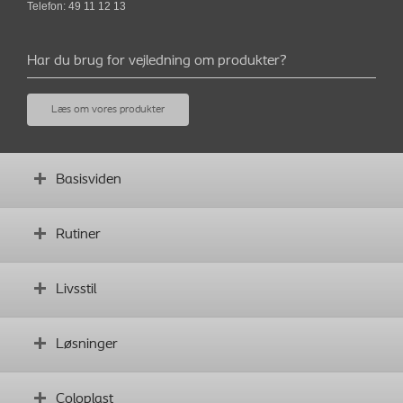
Telefon: 49 11 12 13
Har du brug for vejledning om produkter?
Læs om vores produkter
Basisviden
Hvad er en stomi?
Rutiner
Før operation
Ordbog
Skab gode rutiner
Livsstil
Komplikationer
Vejledningsvideoer
Hverdagen med en stomi
Løsninger
Sport og motion
Kost
Find det rigtige produkt
Coloplast