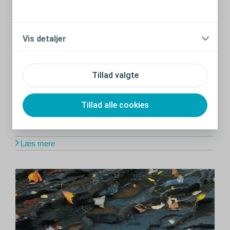
Vis detaljer
Tillad valgte
Tillad alle cookies
Oplever du utæthed, og har du en
kolostomi? Find årsagen
Læs mere