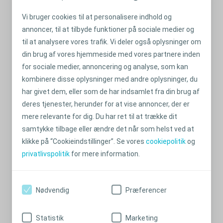
Vi bruger cookies til at personalisere indhold og
annoncer, til at tilbyde funktioner på sociale medier og
til at analysere vores trafik. Vi deler også oplysninger om
din brug af vores hjemmeside med vores partnere inden
for sociale medier, annoncering og analyse, som kan
kombinere disse oplysninger med andre oplysninger, du
har givet dem, eller som de har indsamlet fra din brug af
deres tjenester, herunder for at vise annoncer, der er
mere relevante for dig. Du har ret til at trække dit
En guide til sund hud
samtykke tilbage eller ændre det når som helst ved at
Påsæt, fjern og tjek. Hvis du gør disse ting korrekt, vil det
klikke på “Cookieindstillinger”. Se vores
cookiepolitik
og
generelt være muligt at holde hunden omkring din stomi
privatlivspolitik
for mere information.
sund.
Læs mere
Nødvendig
Præferencer
Statistik
Marketing