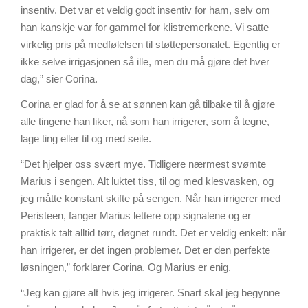
insentiv. Det var et veldig godt insentiv for ham, selv om
han kanskje var for gammel for klistremerkene. Vi satte
virkelig pris på medfølelsen til støttepersonalet. Egentlig er
ikke selve irrigasjonen så ille, men du må gjøre det hver
dag,” sier Corina.
Corina er glad for å se at sønnen kan gå tilbake til å gjøre
alle tingene han liker, nå som han irrigerer, som å tegne,
lage ting eller til og med seile.
“Det hjelper oss svært mye. Tidligere nærmest svømte
Marius i sengen. Alt luktet tiss, til og med klesvasken, og
jeg måtte konstant skifte på sengen. Når han irrigerer med
Peristeen, fanger Marius lettere opp signalene og er
praktisk talt alltid tørr, døgnet rundt. Det er veldig enkelt: når
han irrigerer, er det ingen problemer. Det er den perfekte
løsningen,” forklarer Corina. Og Marius er enig.
“Jeg kan gjøre alt hvis jeg irrigerer. Snart skal jeg begynne