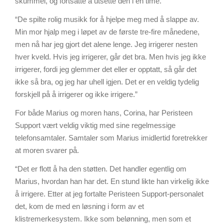
skummel, og fortsatte å utsette den i én time.
“De spilte rolig musikk for å hjelpe meg med å slappe av.
Min mor hjalp meg i løpet av de første tre-fire månedene,
men nå har jeg gjort det alene lenge. Jeg irrigerer nesten
hver kveld. Hvis jeg irrigerer, går det bra. Men hvis jeg ikke
irrigerer, fordi jeg glemmer det eller er opptatt, så går det
ikke så bra, og jeg har uhell igjen. Det er en veldig tydelig
forskjell på å irrigerer og ikke irrigere.”
For både Marius og moren hans, Corina, har Peristeen
Support vært veldig viktig med sine regelmessige
telefonsamtaler. Samtaler som Marius imidlertid foretrekker
at moren svarer på.
“Det er flott å ha den støtten. Det handler egentlig om
Marius, hvordan han har det. En stund likte han virkelig ikke
å irrigere. Etter at jeg fortalte Peristeen Support-personalet
det, kom de med en løsning i form av et
klistremerkesystem. Ikke som belønning, men som et