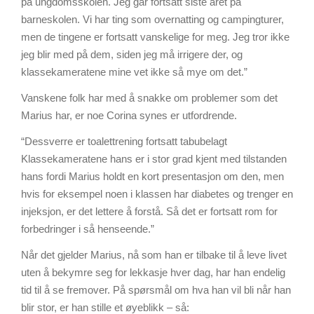
på ungdomsskolen. Jeg går fortsatt siste året på
barneskolen. Vi har ting som overnatting og campingturer,
men de tingene er fortsatt vanskelige for meg. Jeg tror ikke
jeg blir med på dem, siden jeg må irrigere der, og
klassekameratene mine vet ikke så mye om det.”
Vanskene folk har med å snakke om problemer som det
Marius har, er noe Corina synes er utfordrende.
“Dessverre er toalettrening fortsatt tabubelagt
Klassekameratene hans er i stor grad kjent med tilstanden
hans fordi Marius holdt en kort presentasjon om den, men
hvis for eksempel noen i klassen har diabetes og trenger en
injeksjon, er det lettere å forstå. Så det er fortsatt rom for
forbedringer i så henseende.”
Når det gjelder Marius, nå som han er tilbake til å leve livet
uten å bekymre seg for lekkasje hver dag, har han endelig
tid til å se fremover. På spørsmål om hva han vil bli når han
blir stor, er han stille et øyeblikk – så: