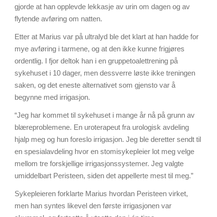
gjorde at han opplevde lekkasje av urin om dagen og av
flytende avføring om natten.
Etter at Marius var på ultralyd ble det klart at han hadde for
mye avføring i tarmene, og at den ikke kunne frigjøres
ordentlig. I fjor deltok han i en gruppetoalettrening på
sykehuset i 10 dager, men dessverre løste ikke treningen
saken, og det eneste alternativet som gjensto var å
begynne med irrigasjon.
“Jeg har kommet til sykehuset i mange år nå på grunn av
blæreproblemene. En uroterapeut fra urologisk avdeling
hjalp meg og hun foreslo irrigasjon. Jeg ble deretter sendt til
en spesialavdeling hvor en stomisykepleier lot meg velge
mellom tre forskjellige irrigasjonssystemer. Jeg valgte
umiddelbart Peristeen, siden det appellerte mest til meg.”
Sykepleieren forklarte Marius hvordan Peristeen virket,
men han syntes likevel den første irrigasjonen var