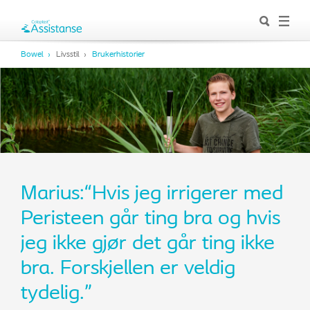
Bowel
Livsstil
Brukerhistorier
Marius:“Hvis jeg irrigerer med
Peristeen går ting bra og hvis
jeg ikke gjør det går ting ikke
bra. Forskjellen er veldig
tydelig.”