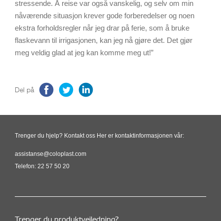
stressende. Å reise var også vanskelig, og selv om min
nåværende situasjon krever gode forberedelser og noen
ekstra forholdsregler når jeg drar på ferie, som å bruke
flaskevann til irrigasjonen, kan jeg nå gjøre det. Det gjør
meg veldig glad at jeg kan komme meg ut!”
Del på
Trenger du hjelp? Kontakt oss Her er kontaktinformasjonen vår:
assistanse@coloplast.com
Telefon: 22 57 50 20
Trenger du produktveiledning?