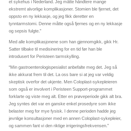
et sykehus i Nederland. Jeg måtte håndtere mange
ekstremt alvorlige komplikasjoner. Stomien ble fjernet, det
oppsto en ny lekkasje, og jeg fikk deretter en
tynntarmstomi. Denne måtte også fjernes og en ny lekkasje
og sepsis fulgte.”
Med alle komplikasjonene som han gjennomgikk, gikk Hr.
Satter tilbake til medisinering for en tid før han ble
introdusert for Peristeen tarmskylling.
“Min gastroenterologispesialist anbefalte meg det. Jeg så
ikke akkurat frem til det. La oss bare si at jeg var veldig
skeptisk overfor det ukjente. Men Coloplast-sykepleieren
som også er involvert i Peristeen Support-programmet
forklarte og viste meg alt. Etter en prøveperiode gikk alt bra.
Jeg syntes det var en ganske enkel prosedyre som ikke
belaster meg for mye fysisk. I denne perioden hadde jeg
jevnlige konsultasjoner med en annen Coloplast-sykepleier,
og sammen fant vi den riktige irrigeringsfrekvensen.”