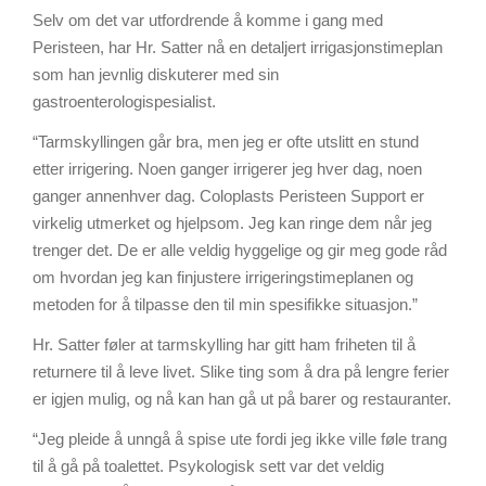
Selv om det var utfordrende å komme i gang med
Peristeen, har Hr. Satter nå en detaljert irrigasjonstimeplan
som han jevnlig diskuterer med sin
gastroenterologispesialist.
“Tarmskyllingen går bra, men jeg er ofte utslitt en stund
etter irrigering. Noen ganger irrigerer jeg hver dag, noen
ganger annenhver dag. Coloplasts Peristeen Support er
virkelig utmerket og hjelpsom. Jeg kan ringe dem når jeg
trenger det. De er alle veldig hyggelige og gir meg gode råd
om hvordan jeg kan finjustere irrigeringstimeplanen og
metoden for å tilpasse den til min spesifikke situasjon.”
Hr. Satter føler at tarmskylling har gitt ham friheten til å
returnere til å leve livet. Slike ting som å dra på lengre ferier
er igjen mulig, og nå kan han gå ut på barer og restauranter.
“Jeg pleide å unngå å spise ute fordi jeg ikke ville føle trang
til å gå på toalettet. Psykologisk sett var det veldig