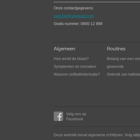
Onze contactgegevens:
SpeediCath Compact
care.be@coloplast.com
Vrouw
Gratis nummer: 0800-12 888
De meest compacte katheter voor vrouwen
Algemeen
Routines
Hoe werkt de blaas?
Belang van een va
Symptomen en oorzaken
gewoonte
Waarom zelfkatheterisatie?
Gebruik van kathet
Volg ons op
Facebook
Deze website bevat algemene richtlijnen. Volg altij