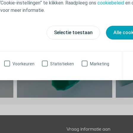
“Cookie-instellingen” te klikken. Raadpleeg ons
cookiebeleid
en 
voor meer informatie.
Selectie toestaan
Alle coo
Voorkeuren
Statistieken
Marketing
SpeediCath Compact Man
Sp
Vraag informatie aan