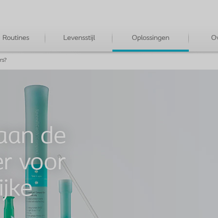
Routines
Levensstijl
Oplossingen
Ov
rs?
aan de
er voor
jke