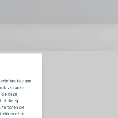
voor u. U kan
ellen.
mediafuncties aan
st Care
ruik van onze
, die deze
of die zij
 te tonen die
trekken of te