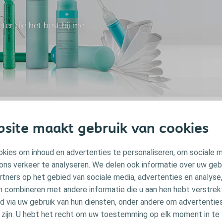
ter die het best bij me
list zal u helpen om de katheter te vinden die het meest geschikt is 
site maakt gebruik van cookies
 bij uw apotheek met uw medisch voorschrift om uw katheters te best
kies om inhoud en advertenties te personaliseren, om sociale 
 nodig hebt om Coloplast producten te bekomen, bel dan onze Colopla
ons verkeer te analyseren. We delen ook informatie over uw geb
 het gratis nummer 0800 - 12 888. Wij zijn er om u te helpen.
rtners op het gebied van sociale media, advertenties en analyse
n combineren met andere informatie die u aan hen hebt verstrekt 
 via uw gebruik van hun diensten, onder andere om advertenties
u zijn. U hebt het recht om uw toestemming op elk moment in te 