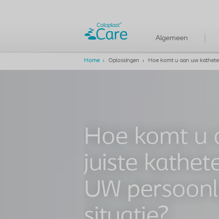
Algemeen
Home
Oplossingen
Hoe komt u aan uw kathete
Hoe komt u 
juiste kathet
UW persoonli
situatie?