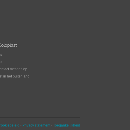
eediCath Compact Set
ige alles-in-een compacte katheterset voor
en en vrouwen
oloplast
ns
ie
ntact met ons op
t in het buitenland
Cookiebeleid
-
Privacy statement
-
Toegankelijkheid