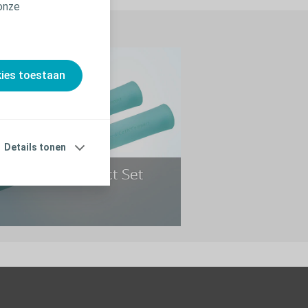
onze
kies toestaan
Details tonen
eediCath Compact Set