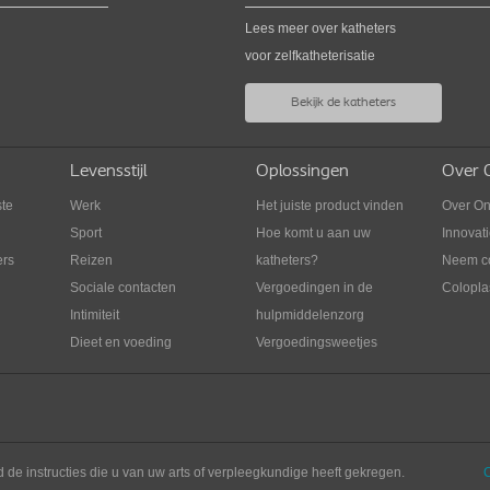
Lees meer over katheters
Sp
voor zelfkatheterisatie
SpeediCath Compact Man
De en
Bekijk de katheters
De meest compacte katheter voor mannen
mann
Levensstijl
Oplossingen
Over C
ste
Werk
Het juiste product vinden
Over O
Sport
Hoe komt u aan uw
Innovat
ers
Reizen
katheters?
Neem co
Sociale contacten
Vergoedingen in de
Coloplas
Intimiteit
hulpmiddelenzorg
Dieet en voeding
Vergoedingsweetjes
d de instructies die u van uw arts of verpleegkundige heeft gekregen.