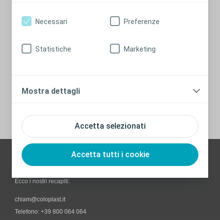
Necessari
Preferenze
Statistiche
Marketing
Ricevi il tuo programma di
supporto personale
Mostra dettagli
Iscriviti qui
Accetta selezionati
Accetta tutti i cookie
Hai bisogno di aiuto? Contattaci
Ecco i nostri recapiti:
chiam@coloplast.it
Telefono: +39 800 064 064