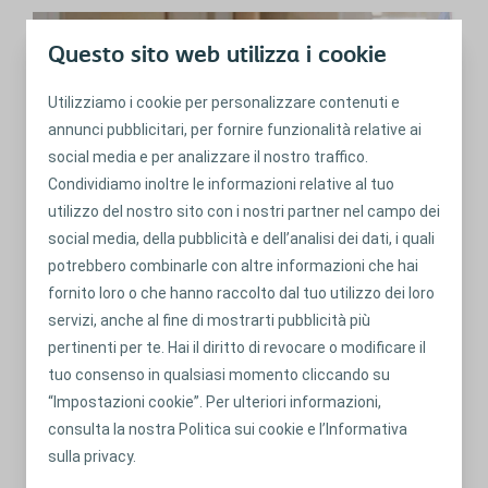
Questo sito web utilizza i cookie
Utilizziamo i cookie per personalizzare contenuti e
annunci pubblicitari, per fornire funzionalità relative ai
social media e per analizzare il nostro traffico.
Condividiamo inoltre le informazioni relative al tuo
utilizzo del nostro sito con i nostri partner nel campo dei
social media, della pubblicità e dell’analisi dei dati, i quali
potrebbero combinarle con altre informazioni che hai
Come gestire I cambiamenti
fornito loro o che hanno raccolto dal tuo utilizzo dei loro
della stomia e del proprio
servizi, anche al fine di mostrarti pubblicità più
corpo
pertinenti per te. Hai il diritto di revocare o modificare il
Il Coloplast Care ti sostiene nel tuo percorso con la stomia e ti offre
tuo consenso in qualsiasi momento cliccando su
strumenti utili per monitorare il tuo stato di salute. Scopri di più su
http://coloplast.to/ytcoloplastcarestomia
“Impostazioni cookie”. Per ulteriori informazioni,
consulta la nostra Politica sui cookie e l’Informativa
sulla privacy.