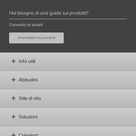
Hai bisogno di una guida sui prodotti?
Consentici di aiutarti
Informazioni sui prodotti
Info utili
Che cos’è una stomia?
Abitudini
Prima dell’intervento chirurgico
Ostomy Check
Stabilire buone abitudini
Stile di vita
Qual è il tuo profilo corporeo?
Complicanze
Glossario
Video dimostrativi
Vivere quotidianamente con una stomia
Soluzioni
Sport e attività fisica
Dieta
Trova il prodotto giusto
Coloplast