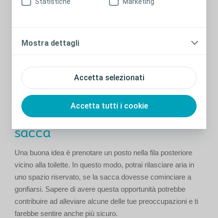
Statistiche
Marketing
dovesse accadere, tutto quello che devi fare è andare in
bagno e svuotare o sostituire la tua sacca.
E ricorda che altrettanto spesso il rigonfiamento della sacca
Mostra dettagli
è causato da qualcosa che hai mangiato o bevuto, pertanto
quando viaggi in aereo fai molta attenzione alle bevande
gassate e ai cibi che producono gas.
Accetta selezionati
Come evitare il cattivo odore
Accetta tutti i cookie
e i rumori provenienti dalla
sacca
Una buona idea è prenotare un posto nella fila posteriore
vicino alla toilette. In questo modo, potrai rilasciare aria in
uno spazio riservato, se la sacca dovesse cominciare a
gonfiarsi. Sapere di avere questa opportunità potrebbe
contribuire ad alleviare alcune delle tue preoccupazioni e ti
farebbe sentire anche più sicuro.