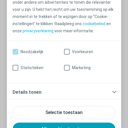
onder andere om advertenties te tonen die relevanter
voor u zijn. U hebt het recht om uw toestemming op elk
moment in te trekken of te wijzigen door op “Cookie-
instellingen” te klikken. Raadpleeg ons
cookiebeleid
en
onze
privacyverklaring
voor meer informatie.
Noodzakelijk
Voorkeuren
Seksualiteit na een stomaoperatie
Statistieken
Marketing
Tips over seks met een stoma
Meer informatie
Details tonen
Selectie toestaan