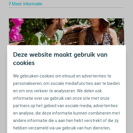
Meer informatie
Deze website maakt gebruik van
cookies
We gebruiken cookies om inhoud en advertenties te
personaliseren, om sociale mediafuncties aan te bieden
Praten over seks
en om ons verkeer te analyseren. We delen ook
informatie over uw gebruik van onze site met onze
Hoe u seks kunt bespreken met uw partner of iemand met
partners op het gebied van sociale media, advertenties
wie u aan het daten bent.
en analyse, die deze informatie kunnen combineren met
Meer informatie
andere informatie die u aan hen hebt verstrekt of die zij
hebben verzameld via uw gebruik van hun diensten,