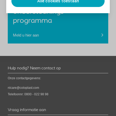
Alle cookies toestaan
Ontvang uw persoonlijke
ondersteunings-
programma
Meld u hier aan
Hulp nodig? Neem contact op
Onze contactgegevens:
nlcare@coloplast.com
Telefoonnr: 0800 - 022 98 98
Vraag informatie aan