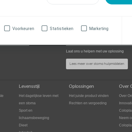
Voorkeuren
Statistieken
Marketing
Vraag informatie aan
Laat ons u helpen met uw oplossing
Lees meer over stoma hulpmiddelen
e
Levensstijl
Oplossingen
Over C
ste
Het dagelijkse leven met
Het juiste product vinden
Over O
een stoma
Rechten en vergoeding
Innovat
Sport en
Colopla
lichaamsbeweging
Neem co
Dieet
Coloplas