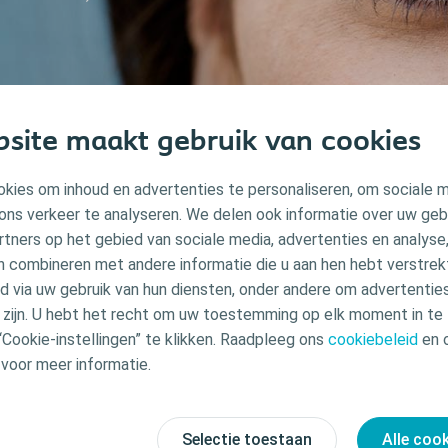
site maakt gebruik van cookies
kies om inhoud en advertenties te personaliseren, om sociale 
ons verkeer te analyseren. We delen ook informatie over uw geb
rtners op het gebied van sociale media, advertenties en analyse
n combineren met andere informatie die u aan hen hebt verstrekt 
Ontvang uw
 via uw gebruik van hun diensten, onder andere om advertenties
persoonlijke
u zijn. U hebt het recht om uw toestemming op elk moment in te 
“Cookie-instellingen” te klikken. Raadpleeg ons
cookiebeleid
en 
ondersteunings-
voor meer informatie.
programma
Selectie toestaan
Alle coo
Meld u hier aan