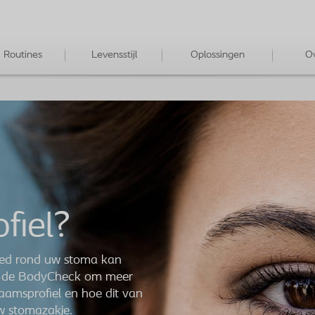
Routines
Levensstijl
Oplossingen
Ov
fiel?
ied rond uw stoma kan
ik de BodyCheck om meer
aamsprofiel en hoe dit van
w stomazakje.