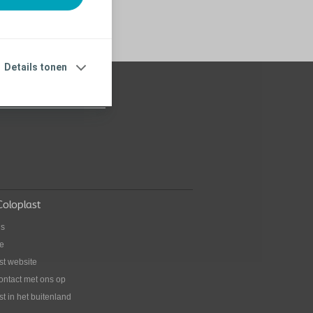
Details tonen
oloplast
ns
ie
st website
ntact met ons op
t in het buitenland