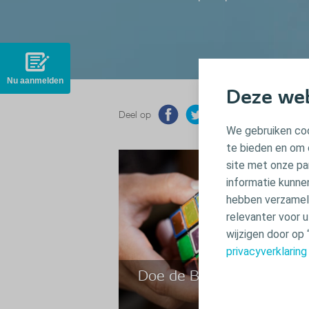
Nu aanmelden
Deze web
Deel op
We gebruiken coo
te bieden en om 
site met onze pa
informatie kunne
hebben verzameld
relevanter voor 
wijzigen door op 
privacyverklaring
Doe de BodyCheck