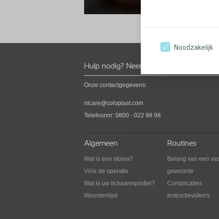
Noodzakelijk
Hulp nodig? Neem contact op
Onze contactgegevens:
Doe de BodyCheck
nlcare@coloplast.com
Ontdek in 8 simpele stappen of uw stomazakj
Telefoonnr: 0800 - 022 98 98
geschikt is voor uw lichaamsprofiel.
Algemeen
Routines
Wat is een stoma?
Belang van een va
Vóór de operatie
gewoonte
Wat is uw lichaamsprofiel?
Complicaties
Woordenlijst
Instructievideo's