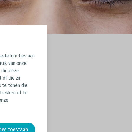
mediafuncties aan
ruik van onze
, die deze
of die zij
 te tonen die
trekken of te
onze
kies toestaan