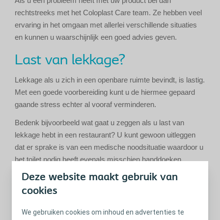
Als u een probleem heeft met uw product bel dan
rechtstreeks met het Coloplast Care team. Ze hebben veel
ervaring in het omgaan met allerlei verschillende situaties
en kunnen u waarschijnlijk een goed advies geven.
Last van lekkage?
Lekkage als u zich in een openbare ruimte bevindt, is lastig.
Met een goede voorbereiding kunt u de hiermee gepaard
gaande stress echter al vooraf verminderen.
Bedenk bijvoorbeeld wat gaat u zeggen als u last van
lekkage hebt in een restaurant? U kunt gewoon uitleggen
dat er sprake is van een medische noodsituatie waardoor u
het toilet nodig heeft evenals misschien handdoeken,
plastic zakjes of andere artikelen.
Deze website maakt gebruik van
cookies
Zorg dat er een vriend(in)
‘voor u klaar staat’
We gebruiken cookies om inhoud en advertenties te