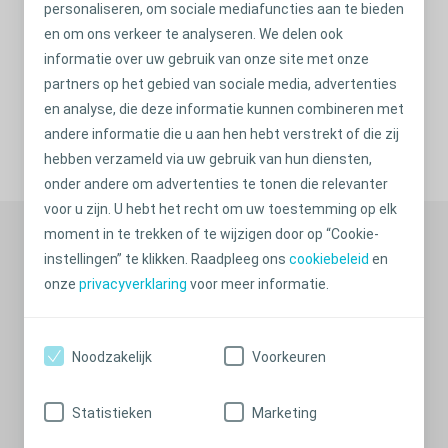
personaliseren, om sociale mediafuncties aan te bieden
Hulp van een vriend(in) of familielid die op de hoogte zijn
en om ons verkeer te analyseren. We delen ook
van uw stoma, kan enorm helpen. Vraag of zij in een
informatie over uw gebruik van onze site met onze
dergelijke situatie gebeld kunnen worden.
partners op het gebied van sociale media, advertenties
en analyse, die deze informatie kunnen combineren met
andere informatie die u aan hen hebt verstrekt of die zij
Deel op
hebben verzameld via uw gebruik van hun diensten,
onder andere om advertenties te tonen die relevanter
voor u zijn. U hebt het recht om uw toestemming op elk
Aanbevolen informatie
moment in te trekken of te wijzigen door op “Cookie-
instellingen” te klikken. Raadpleeg ons
cookiebeleid
en
onze
privacyverklaring
voor meer informatie.
Noodzakelijk
Voorkeuren
Statistieken
Marketing