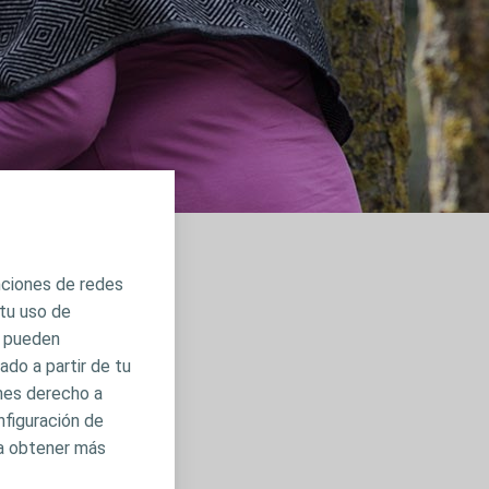
unciones de redes
 tu uso de
s pueden
preguntas por
do a partir de tu
e.
enes derecho a
nfiguración de
ra obtener más