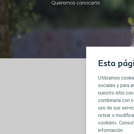
Queremos conocerte
Esta pág
Utilizamos cookie
Estamo
sociales y para 
nuestro sitio con
Nuestro equipo
combinarla con o
lo que puedes 
uso de sus servic
Teléfono gratu
retirar o modifi
Email:
escolop
cookies». Consul
información.
Horario d