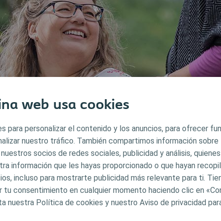
ina web usa cookies
s para personalizar el contenido y los anuncios, para ofrecer f
s aquí para ayudarte
analizar nuestro tráfico. También compartimos información sobre
 nuestros socios de redes sociales, publicidad y análisis, quiene
 de profesionales está a tu disposición para responder tus dudas y 
tra información que les hayas proporcionado o que hayan recopila
llamarnos o escribirnos un email y te responderemos lo antes posibl
ios, incluso para mostrarte publicidad más relevante para ti. Ti
ito: 900.21.04.74
car tu consentimiento en cualquier momento haciendo clic en «Co
lastdirecto@coloplast.com
ta nuestra Política de cookies y nuestro Aviso de privacidad pa
e atención telefónica: