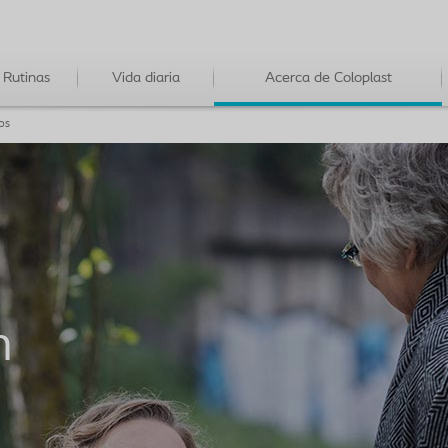
Rutinas
Vida diaria
Acerca de Coloplast
os
n