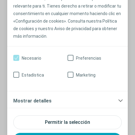
relevante para ti. Tienes derecho a retirar o modificar tu
consentimiento en cualquier momento haciendo clic en
«Configuración de cookies». Consulta nuestra Política
de cookies y nuestro Aviso de privacidad para obtener
más información.
Necesario
Preferencias
Qué hacer cuando surgen imprevistos
fuera de casa
Estadística
Marketing
Cómo abordar los problemas cuando no estás en la
comodidad de tu casa
Leer más
Mostrar detalles
Permitir la selección