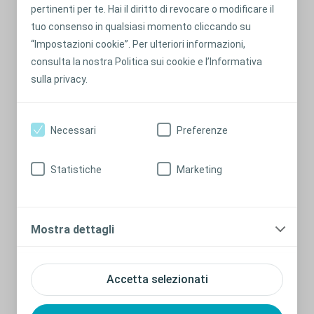
pertinenti per te. Hai il diritto di revocare o modificare il
necessario e pianificare
tuo consenso in qualsiasi momento cliccando su
Cosa occorre considerare prima di uscire per eventi sociali
“Impostazioni cookie”. Per ulteriori informazioni,
o una serata con gli amici.
consulta la nostra Politica sui cookie e l’Informativa
sulla privacy.
Leggi di più
Necessari
Preferenze
Statistiche
Marketing
Mostra dettagli
Accetta selezionati
Che cos’è il rigonfiamento della sacca?