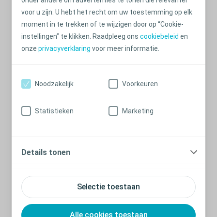
onder andere om advertenties te tonen die relevanter
voor u zijn. U hebt het recht om uw toestemming op elk
moment in te trekken of te wijzigen door op “Cookie-
instellingen” te klikken. Raadpleeg ons
cookiebeleid
en
onze
privacyverklaring
voor meer informatie.
Noodzakelijk
Voorkeuren
Statistieken
Marketing
Paklijst wanneer u met uw kind reist
Vergeet niet alle accessoires die uw kind in het dagelijks
Details tonen
leven gebruikt in te pakken.
Selectie toestaan
Alle cookies toestaan