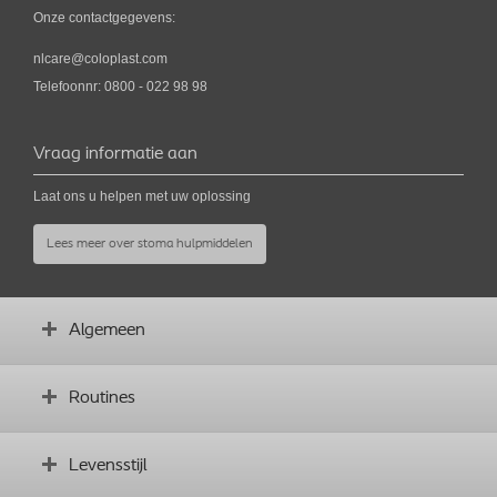
Onze contactgegevens:
nlcare@coloplast.com
Telefoonnr: 0800 - 022 98 98
Vraag informatie aan
Laat ons u helpen met uw oplossing
Lees meer over stoma hulpmiddelen
Algemeen
Wat is een stoma?
Routines
Vóór de operatie
Wat is uw lichaamsprofiel?
Belang van een vaste gewoonte
Levensstijl
Woordenlijst
Complicaties