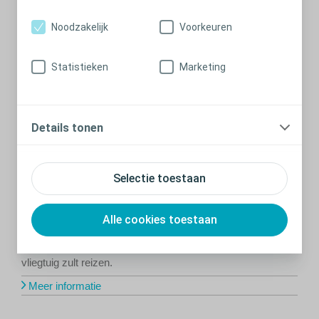
Noodzakelijk
Voorkeuren
Statistieken
Marketing
Details tonen
REIZEN
Selectie toestaan
Inpakken en plannen
Een korte checklist van wat u moet meenemen en wat u
Alle cookies toestaan
vooruit moet plannen voordat u op vakantie gaat of andere
uitstapjes maakt waarbij u vele uren in een auto, trein of
vliegtuig zult reizen.
Meer informatie