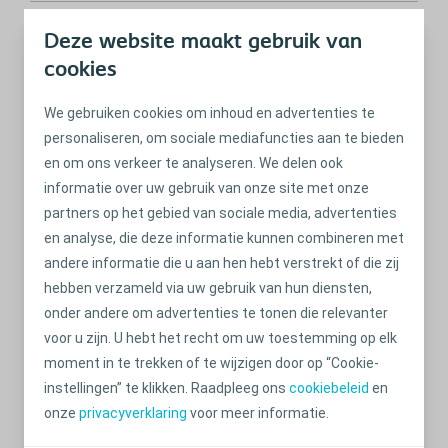
Deze website maakt gebruik van
cookies
We gebruiken cookies om inhoud en advertenties te
personaliseren, om sociale mediafuncties aan te bieden
en om ons verkeer te analyseren. We delen ook
informatie over uw gebruik van onze site met onze
partners op het gebied van sociale media, advertenties
en analyse, die deze informatie kunnen combineren met
andere informatie die u aan hen hebt verstrekt of die zij
SOCIAAL LEVEN
hebben verzameld via uw gebruik van hun diensten,
Tips voor uitgaan, inpakken en plannen
onder andere om advertenties te tonen die relevanter
Waar u aan moet denken als u naar sociale evenementen
voor u zijn. U hebt het recht om uw toestemming op elk
gaat of een avond uitgaat met vrienden.
moment in te trekken of te wijzigen door op “Cookie-
instellingen” te klikken. Raadpleeg ons
cookiebeleid
en
Meer informatie
onze
privacyverklaring
voor meer informatie.