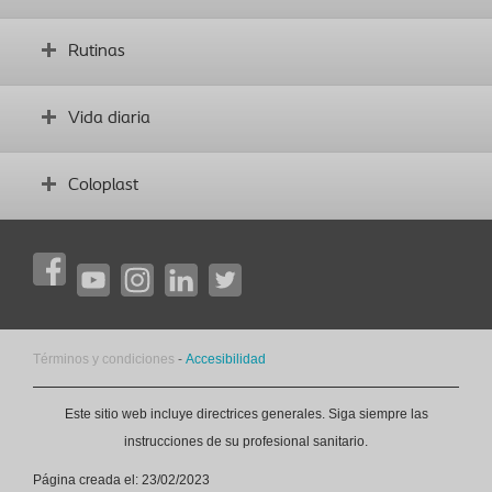
¿Qué es una ostomía?
Rutinas
Antes de la cirugía
Glosario
Establecer rutinas sólidas
Vida diaria
Complicaciones
Vida diaria con un estoma
Coloplast
Deporte y ejercicio
Dieta
Acerca de Coloplast
Intimidad
Contacta con nosotros
Viajar
Oficinas locales de Coloplast
Ayuda emocional
Vida social
Términos y condiciones
-
Accesibilidad
Este sitio web incluye directrices generales. Siga siempre las
instrucciones de su profesional sanitario.
Página creada el: 23/02/2023