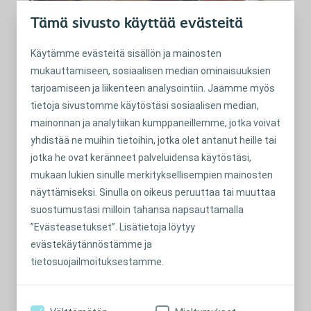
Tämä sivusto käyttää evästeitä
Käytämme evästeitä sisällön ja mainosten
mukauttamiseen, sosiaalisen median ominaisuuksien
tarjoamiseen ja liikenteen analysointiin. Jaamme myös
tietoja sivustomme käytöstäsi sosiaalisen median,
mainonnan ja analytiikan kumppaneillemme, jotka voivat
yhdistää ne muihin tietoihin, jotka olet antanut heille tai
jotka he ovat keränneet palveluidensa käytöstäsi,
mukaan lukien sinulle merkityksellisempien mainosten
näyttämiseksi. Sinulla on oikeus peruuttaa tai muuttaa
suostumustasi milloin tahansa napsauttamalla
Ulkona syöminen ei enää tunnu
”Evästeasetukset”. Lisätietoja löytyy
hankalalta... voin syödä melkein mitä
evästekäytännöstämme ja
tahansa.
tietosuojailmoituksestamme.
Nyt pystyin osallistumaan erilaisiin tapahtumiin, kuten
kirkon järjestämälle jouluaterialle pubissa. Aiemmin olin