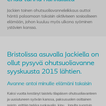
Jackien toinen ohutsuoliavanneleikkaus auttoi
häntä palaamaan takaisin aktiiviseen sosiaaliseen
elämään, johon kuuluu myös ulkona syöminen
ystävien kanssa.
Bristolissa asuvalla Jackiella on
ollut pysyvä ohutsuoliavanne
syyskuusta 2015 lähtien.
Avanne antoi minulle elämäni takaisin
Kaksi vuotta kestänyt taistelu tilapäisen ohutsuoliavanteen
ja uusiutuneen syövän kanssa, paksusuolen osittainen
poisto, erittäin tarkka ruokavalio, kipu... lopulta suostuin