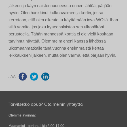
jälkeen ja käyn naistenhuoneessa ennen lähtöä, pärjään
hyvin. Olen hankkinut kulkuavaimen ja kortin, jossa
kerrotaan, että olen oikeutettu käyttämään inva-WC:tä. Ihan
siltä varalta, jos joku kyseenalaistaa sen ulkonäköni
perusteella. Tähän mennessä korttia ei ole vielä koskaan
tarvinnut näyttää. Olemme mieheni kanssa lähdössä
ulkomaanmatkalle tänä vuonna ensimmäistä kertaa
leikkaukseni jälkeen, mutta olen varma, että pärjään hyvin.
JAA
Tarvitsetko apua? Ota meihin yhteyttä
Olemme avoinna:
Maanantai - perjantai klo 8.00-17.00