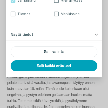
Välttämätön
Mieltymykset
joutunut jättämään sen väliin. Enää ei tuntunut hankalalta
osallistua ystävien järjestämälle aterialle. Aiemmin en ollut
pystynyt syömään paljoakaan siitä, mitä oli tarjolla. Olen nyt
Tilastot
Markkinointi
huomannut, että voin syödä melkein mitä haluan. Pyrin
kuitenkin välttämään esimerkiksi pähkinöitä ja maissia.
Tietyt vihannekset voivat myös aiheuttaa hieman hajua,
Näytä tiedot
mutta tällaiset asiat oppii yrityksen ja erehdyksen kautta.
Kannattaa myös muistaa, että jokainen meistä on erilainen
ja suolistomme reagoivat eri tavoin eri ruokiin.
Salli valinta
Rajoitan syömistä silloin, kun pelaan
Salli kaikki evästeet
golfia
Pelaan golfia pari kertaa viikossa. Rajoitan syömistä
pelatessani, siltä varalta, jos avannepussi täyttyy ennen
kuin saavutan 19. reiän. Tämä ei ole kuitenkaan ollut
ongelma, ja pystyn edelleen golfaamaan huolehtimatta
turhia. Teemme pitkiä kävelyretkiä ja pysähdymme
puolivälissä pubilounaalle. Jos odottelen hetken lounaan