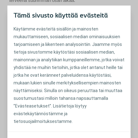
terveenä suurimman osan aikaa.
Lue lisää
Tämä sivusto käyttää evästeitä
Käytämme evästeitä sisällön ja mainosten
mukauttamiseen, sosiaalisen median ominaisuuksien
tarjoamiseen ja liikenteen analysointiin. Jaamme myös
tietoja sivustomme käytöstäsi sosiaalisen median,
mainonnan ja analytiikan kumppaneillemme, jotka voivat
yhdistää ne muihin tietoihin, jotka olet antanut heille tai
jotka he ovat keränneet palveluidensa käytöstäsi,
mukaan lukien sinulle merkityksellisempien mainosten
näyttämiseksi. Sinulla on oikeus peruuttaa tai muuttaa
suostumustasi milloin tahansa napsauttamalla
ENNEN LEIKKAUSTA
”Evästeasetukset”. Lisätietoja löytyy
Wendy: Avanne toi valtavan
evästekäytännöstämme ja
parannuksen
tietosuojailmoituksestamme.
Wendy ei ikinä olisi halunnut avannetta, mutta on nyt
melkein pahoillaan ihmisten puolesta, joilla ei ole