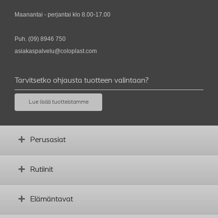
Maanantai - perjantai klo 8.00-17.00
Puh.
(09) 8946 750
asiakaspalvelu@coloplast.com
Tarvitsetko ohjausta tuotteen valintaan?
Lue lisää tuotteistamme
Perusasiat
Mikä on avanne?
Rutiinit
Ennen leikkausta
Avanteen tarkastaminen
Toimivien rutiinien luominen
Elämäntavat
Minkä muotoinen vartalosi on?
Komplikaatiot
Sanasto