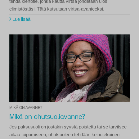
tehdä kiertotie, jonka kautta virtsa johdetaan ulos
elimistöstäsi. Tätä kutsutaan virtsa-avanteeksi.
Lue lisää
MIKÄ ON AVANNE?
Mikä on ohutsuoliavanne?
Jos paksusuoli on jostakin syystä poistettu tai se tarvitsee
aikaa toipumiseen, ohutsuoleen tehdään keinotekoinen