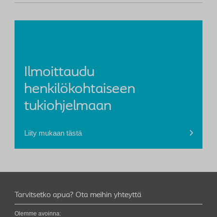
Ilmoittaudu
henkilökohtaiseen
tukiohjelmaan
Liity mukaan tästä
Tarvitsetko apua? Ota meihin yhteyttä
Olemme avoinna: