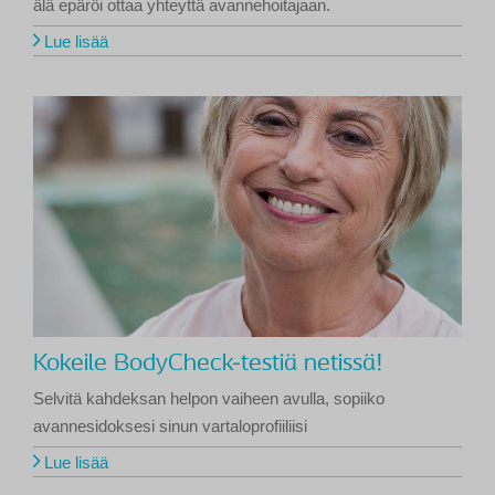
älä epäröi ottaa yhteyttä avannehoitajaan.
Lue lisää
Kokeile BodyCheck-testiä netissä!
Selvitä kahdeksan helpon vaiheen avulla, sopiiko
avannesidoksesi sinun vartaloprofiiliisi
Lue lisää