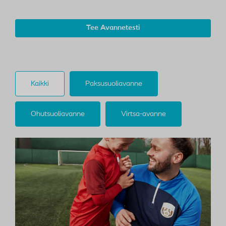
Tee Avannetesti
Kaikki
Paksusuoliavanne
Ohutsuoliavanne
Virtsa-avanne