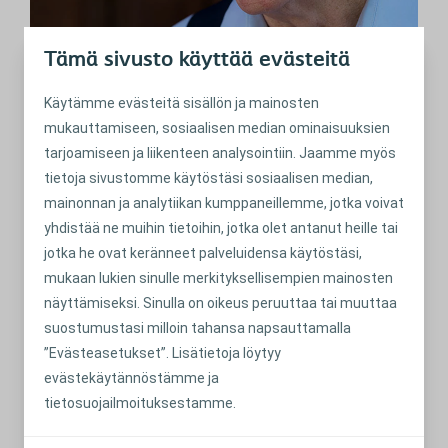
Tämä sivusto käyttää evästeitä
Paksusuoliavannepussin vaihtaminen
Käytämme evästeitä sisällön ja mainosten
Kuinka usein avannepussi pitää tyhjentää? Onko se
mukauttamiseen, sosiaalisen median ominaisuuksien
vaikeaa?
tarjoamiseen ja liikenteen analysointiin. Jaamme myös
Lue lisää
tietoja sivustomme käytöstäsi sosiaalisen median,
mainonnan ja analytiikan kumppaneillemme, jotka voivat
yhdistää ne muihin tietoihin, jotka olet antanut heille tai
jotka he ovat keränneet palveluidensa käytöstäsi,
mukaan lukien sinulle merkityksellisempien mainosten
näyttämiseksi. Sinulla on oikeus peruuttaa tai muuttaa
suostumustasi milloin tahansa napsauttamalla
”Evästeasetukset”. Lisätietoja löytyy
evästekäytännöstämme ja
tietosuojailmoituksestamme.