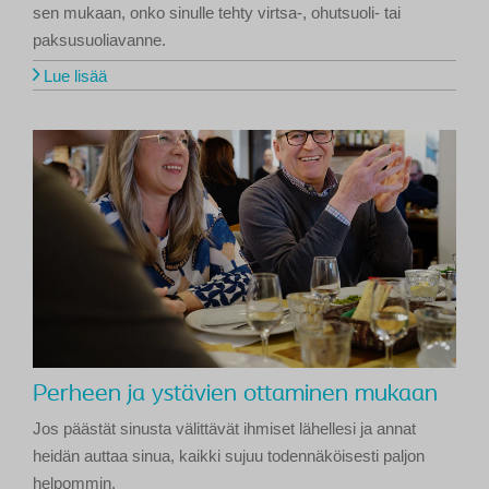
sen mukaan, onko sinulle tehty virtsa-, ohutsuoli- tai
paksusuoliavanne.
Lue lisää
Perheen ja ystävien ottaminen mukaan
Jos päästät sinusta välittävät ihmiset lähellesi ja annat
heidän auttaa sinua, kaikki sujuu todennäköisesti paljon
helpommin.