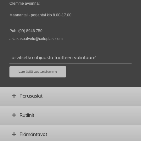
Olemme avoinna:
Maanantai - perjantai klo 8.00-17.00
Puh.
(09) 8946 750
asiakaspalvelu@coloplast.com
Tarvitsetko ohjausta tuotteen valintaan?
Lue lisää tuotteistamme
Perusasiat
Mikä on avanne?
Rutiinit
Ennen leikkausta
Avanteen tarkastaminen
Toimivien rutiinien luominen
Elämäntavat
Minkä muotoinen vartalosi on?