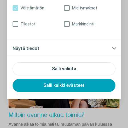
Ennen leikkausta ja leikkauksen jälkeen
Välttämätön
Mieltymykset
Muutamia vinkkejä siitä, mitä ensimmäisinä
avanneleikkauksen jälkeisinä päivinä on odotettavissa.
Tilastot
Markkinointi
Lue lisää
Näytä tiedot
Salli valinta
Salli kaikki evästeet
Milloin avanne alkaa toimia?
Avanne alkaa toimia heti tai muutaman päivän kuluessa