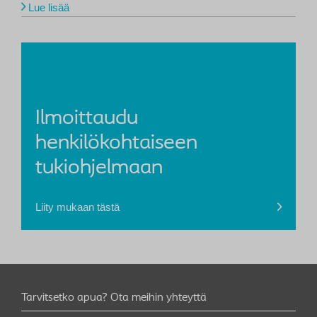
Lue lisää
Ilmoittaudu
henkilökohtaiseen
tukiohjelmaan
Liity mukaan tästä
Tarvitsetko apua? Ota meihin yhteyttä