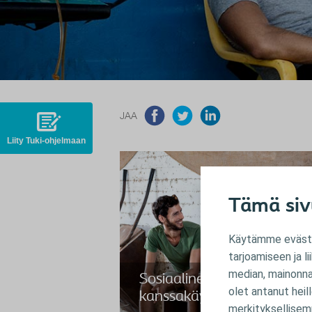
JAA
Liity Tuki-ohjelmaan
Tämä siv
Käytämme evästei
tarjoamiseen ja 
median, mainonnan
Sosiaalinen
olet antanut heil
kanssakäyminen on tärke
merkityksellisem