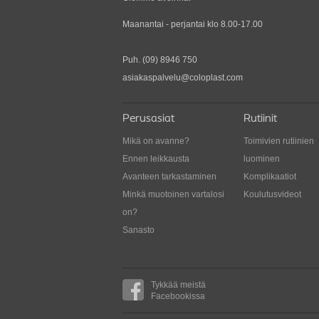
Maanantai - perjantai klo 8.00-17.00
Puh.
(09) 8946 750
asiakaspalvelu@coloplast.com
Perusasiat
Rutiinit
Mikä on avanne?
Toimivien rutiinien
Ennen leikkausta
luominen
Avanteen tarkastaminen
Komplikaatiot
Minkä muotoinen vartalosi
Koulutusvideot
on?
Sanasto
Tykkää meistä
Facebookissa