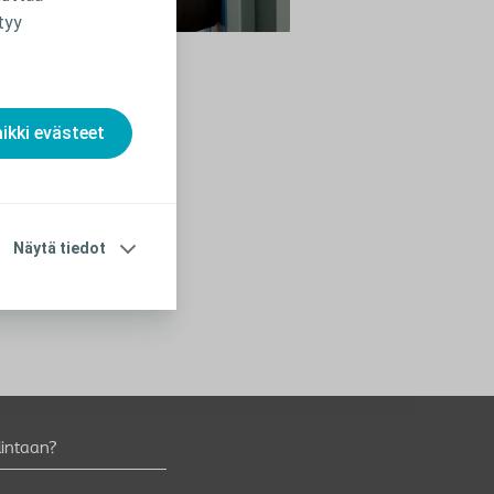
opuolella
tyy
aikki evästeet
ä tehdä ongelmatilanteissa
in ulkopuolella
tehdä ongelmatilanteissa, kun et ole
Näytä tiedot
llisesti oman kodin rauhassa
lintaan?