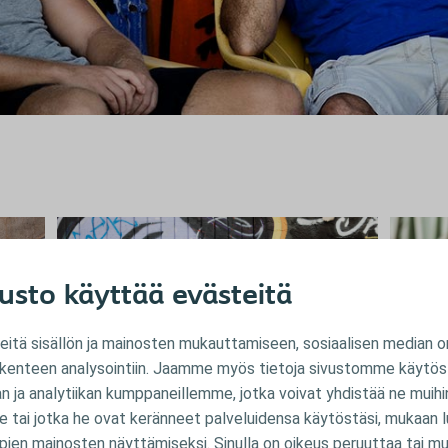
usto käyttää evästeitä
tä sisällön ja mainosten mukauttamiseen, sosiaalisen median o
liikenteen analysointiin. Jaamme myös tietoja sivustomme käytöst
 ja analytiikan kumppaneillemme, jotka voivat yhdistää ne muihin 
Vinkkejä ulos menemiseen,
Mi
le tai jotka he ovat keränneet palveluidensa käytöstäsi, mukaan lu
ää
pakkaamiseen ja
ong
pien mainosten näyttämiseksi. Sinulla on oikeus peruuttaa tai m