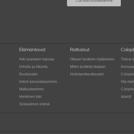
Lue lisää tuotteistamme
Elämäntavat
Ratkaisut
Colopl
Arki avanteen kanssa
Oikean tuotteen löytäminen
Tietoa 
Urheilu ja liikunta
Miten tuotteita tilataan
Innovaat
Ruokavalio
Hoitotarvikeoikeudet
Colopla
Intiimi kanssakäyminen
Ota meih
Matkustaminen
Coloplas
Henkinen tuki
sijainti
Sosiaalinen elämä