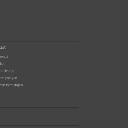
ast
meistä
iot
st-sivusto
in yhteyttä
tin toimistojen