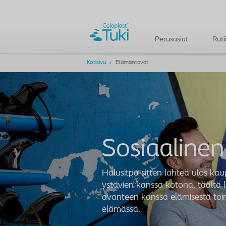
Perusasiat
Ruti
Kotisivu
Elämäntavat
Sosiaaline
Halusitpa sitten lähteä ulos kaup
ystävien kanssa kotona, täältä l
avanteen kanssa elämisestä toim
elämässä.