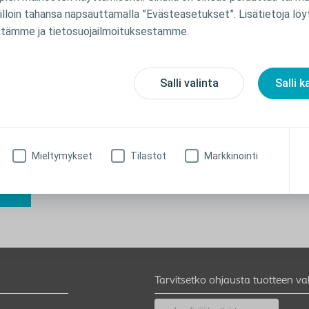
suunnitteluun
ulk
lloin tahansa napsauttamalla ”Evästeasetukset”. Lisätietoja löy
tämme ja tietosuojailmoituksestamme.
Salli valinta
Salli k
Vinkkejä ulos menemiseen,
Mit
pakkaamiseen ja suunnitteluun
kod
,
Mitä kannattaa ajatella ennen osallistumista
sosiaalisiin tapahtumiin tai illanviettoon ystävien
Mitä 
Mieltymykset
Tilastot
Markkinointi
kanssa.
turva
Tarvitsetko ohjausta tuotteen va