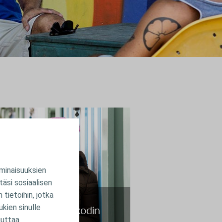
minaisuuksien
äsi sosiaalisen
tietoihin, jotka
tä tehdä
kien sinulle
elmatilanteissa kodin
uuttaa