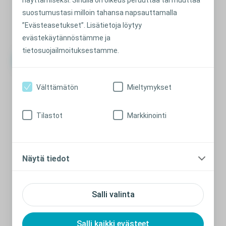
avannesidokseen? Voit valita yhden tai useampia
suostumustasi milloin tahansa napsauttamalla
vaihtoehtoja.
”Evästeasetukset”. Lisätietoja löytyy
evästekäytännöstämme ja
tietosuojailmoituksestamme.
Ei ole
Välttämätön
Mieltymykset
Ohivuoto
Tilastot
Markkinointi
Haju
Näytä tiedot
Pussi pullistuu tai siihen muodostuu tyhjiö
Salli valinta
Salli kaikki evästeet