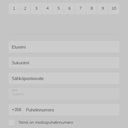
1
2
3
4
5
6
7
8
9
10
Etunimi
Sukunimi
Sähköpostiosoite
Maa
+358
Puhelinnumero
Tämä on matkapuhelinnumero