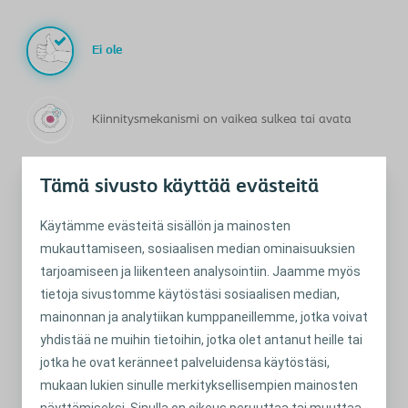
Ei ole
Kiinnitysmekanismi on vaikea sulkea tai avata
Tämä sivusto käyttää evästeitä
Avannepussi irtoaa
Käytämme evästeitä sisällön ja mainosten
mukauttamiseen, sosiaalisen median ominaisuuksien
Ohivuotoa liitoksesta
tarjoamiseen ja liikenteen analysointiin. Jaamme myös
tietoja sivustomme käytöstäsi sosiaalisen median,
mainonnan ja analytiikan kumppaneillemme, jotka voivat
yhdistää ne muihin tietoihin, jotka olet antanut heille tai
jotka he ovat keränneet palveluidensa käytöstäsi,
Onko sinulla avannesidokseen liittyviä ongelmia?
mukaan lukien sinulle merkityksellisempien mainosten
Onko sinulla seuraavanlaisia ongelmia liittyen käyttämääsi
näyttämiseksi. Sinulla on oikeus peruuttaa tai muuttaa