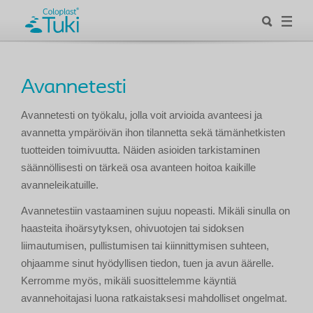
Avannetesti
Avannetesti on työkalu, jolla voit arvioida avanteesi ja
avannetta ympäröivän ihon tilannetta sekä tämänhetkisten
tuotteiden toimivuutta. Näiden asioiden tarkistaminen
säännöllisesti on tärkeä osa avanteen hoitoa kaikille
avanneleikatuille.
Avannetestiin vastaaminen sujuu nopeasti. Mikäli sinulla on
haasteita ihoärsytyksen, ohivuotojen tai sidoksen
liimautumisen, pullistumisen tai kiinnittymisen suhteen,
ohjaamme sinut hyödyllisen tiedon, tuen ja avun äärelle.
Kerromme myös, mikäli suosittelemme käyntiä
avannehoitajasi luona ratkaistaksesi mahdolliset ongelmat.