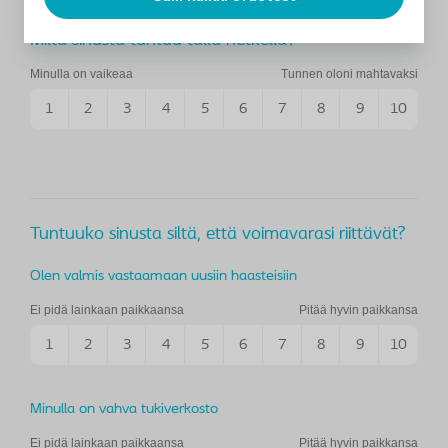
Miltä sinusta tuntuu tällä hetkellä?
Minulla on vaikeaa
Tunnen oloni mahtavaksi
1
2
3
4
5
6
7
8
9
10
Tuntuuko sinusta siltä, että voimavarasi riittävät?
Olen valmis vastaamaan uusiin haasteisiin
Ei pidä lainkaan paikkaansa
Pitää hyvin paikkansa
1
2
3
4
5
6
7
8
9
10
Minulla on vahva tukiverkosto
Ei pidä lainkaan paikkaansa
Pitää hyvin paikkansa