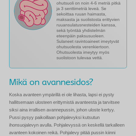
ohutsuoli on noin 4-6 metriä pitkä
ja 3 senttimetriä leveä. Se
sekoittaa ruuan haimasta,
maksasta ja suolistosta erittyvien
ruuansulatusnesteiden kanssa,
sekä työntää yhdistelmän
eteenpäin paksusuoleen.
Sulaneet ravintoaineet imeytyvät
ohutsuolesta verenkiertoon.
Ohutsuolesta imeytyy myös
suolistoon tulevaa vettä.
Mikä on avannesidos?
Koska avanteen ympärillä ei ole lihasta, lapsi ei pysty
hallitsemaan ulosteen erittymistä avanteesta ja tarvitsee
siksi aina irrallisen avannepussin, johon uloste kertyy.
Pussi pysyy paikoillaan pohjalevyksi kutsutun
ihonsuojalevyn avulla. Pohjalevyssä on keskellä tarkalleen
avanteen kokoinen reikä. Pohjalevy pitää pussin kiinni