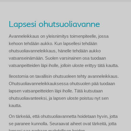
Lapsesi ohutsuoliavanne
Avanneleikkaus on yleisnimitys toimenpiteelle, jossa
kehoon tehdään aukko. Kun lapsellesi tehdään
ohutsuoliavanneleikkaus, hänelle tehdään aukko
vatsanseinämään. Suolen varsinainen osa tuodaan
vatsanpeitteiden läpi iholle, jolloin uloste erittyy tätä kautta.
Ileostomia on tavallisin ohutsuoleen tehty avanneleikkaus.
Ohutsuoliavanneleikkauksessa ohutsuolen pää tuodaan
lapsen vatsanpeitteiden läpi iholle. Tätä kutsutaan
ohutsuoliavanteeksi, ja lapsen uloste poistuu nyt sen
kautta.
On tärkeää, että ohutsuoliavannetta hoidetaan hyvin, jotta
se paranee kunnolla. Seuraavat aiheet ovat tärkeitä, jotta
lapsesi saa parhaan mahdollisen hoidon.