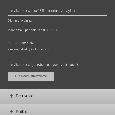
Tarvitsetko apua? Ota meihin yhteyttä
Olemme avoinna:
Maanantai - perjantai klo 8.00-17.00
Puh.
(09) 8946 750
asiakaspalvelu@coloplast.com
Tarvitsetko ohjausta tuotteen valintaan?
Lue lisää tuotteistamme
Perusasiat
Mikä on avanne?
Rutiinit