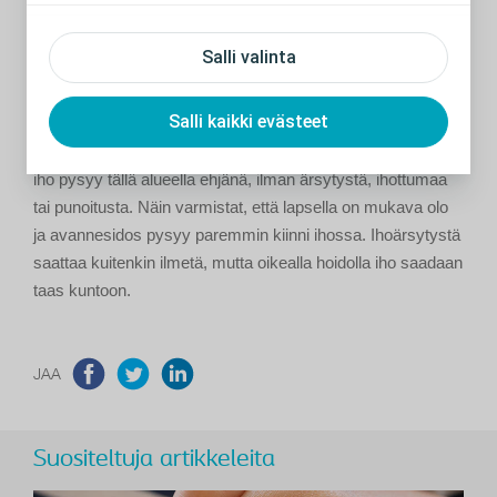
Ihoärsytystä saattaa ilmetä
Salli valinta
Avannetta ympäröivää ihoa kutsutaan peristomaaliseksi
Salli kaikki evästeet
ihoksi. On erittäin tärkeää, että peristomaalinen iho pysyy
terveenä. Vanhempana sinun on pidettävä huolta siitä, että
iho pysyy tällä alueella ehjänä, ilman ärsytystä, ihottumaa
tai punoitusta. Näin varmistat, että lapsella on mukava olo
ja avannesidos pysyy paremmin kiinni ihossa. Ihoärsytystä
saattaa kuitenkin ilmetä, mutta oikealla hoidolla iho saadaan
taas kuntoon.
JAA
Suositeltuja artikkeleita