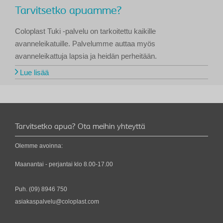
Tarvitsetko apuamme?
Coloplast Tuki -palvelu on tarkoitettu kaikille
avanneleikatuille. Palvelumme auttaa myös
avanneleikattuja lapsia ja heidän perheitään.
Lue lisää
Tarvitsetko apua? Ota meihin yhteyttä
Olemme avoinna:
Maanantai - perjantai klo 8.00-17.00
Puh.
(09) 8946 750
asiakaspalvelu@coloplast.com