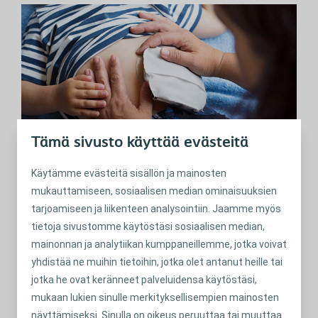
Tämä sivusto käyttää evästeitä
Käytämme evästeitä sisällön ja mainosten
Lapsen uloste muuttuu
mukauttamiseen, sosiaalisen median ominaisuuksien
tarjoamiseen ja liikenteen analysointiin. Jaamme myös
Paksusuoliavanne alkaa yleensä toimia noin 3–4 päivän
tietoja sivustomme käytöstäsi sosiaalisen median,
kuluttua leikkauksesta. Lapsen ensimmäinen uloste on
mainonnan ja analytiikan kumppaneillemme, jotka voivat
melko nestemäistä. Seuraavien viikkojen kuluessa
yhdistää ne muihin tietoihin, jotka olet antanut heille tai
ulosteen koostumus muuttuu kiinteämmäksi ja pehmeäksi.
jotka he ovat keränneet palveluidensa käytöstäsi,
Paksusuoliavanteen sijainti suoleen nähden (alku-, keski-
mukaan lukien sinulle merkityksellisempien mainosten
vai loppuosassa) ratkaisee, kuinka paljon vettä ulosteesta
näyttämiseksi. Sinulla on oikeus peruuttaa tai muuttaa