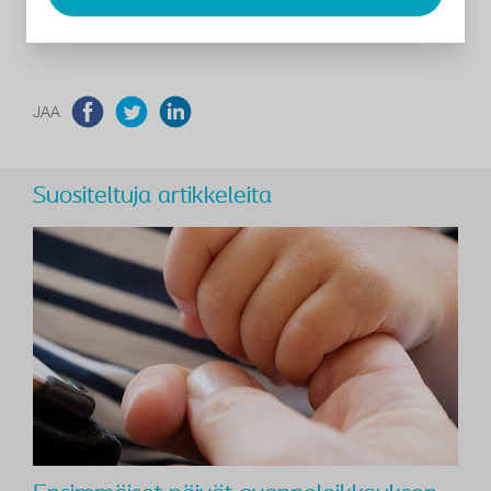
saattaa kuitenkin ilmetä, mutta oikealla hoidolla iho saadaan
taas kuntoon.
JAA
Suositeltuja artikkeleita