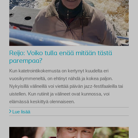
Reijo: Voiko tulla enää mitään tästä
parempaa?
Kun katetrointikokemusta on kertynyt kuudelta eri
vuosikymmeneltä, on ehtinyt nähdä ja kokea paljon.
Nykyisillä välineillä voi viettää päivän jazz-festifaaleilla tai
uistellen. Kun rutiinit ja välineet ovat kunnossa, voi
elämässä keskittyä olennaiseen.
Lue lisää