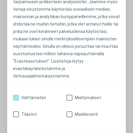
tarjoamiseen ja liikenteen analysointiin. Jaamme myös
tietoja sivustomme käytöstäsi sosiaalisen median,
mainonnan ja analytiikan kumppaneillemme, jotka voivat
yhdistää ne muihin tietoihin, jotka olet antanut heille tai
jotka he ovat keränneet palveluidensa käytöstäsi,
mukaan lukien sinulle merkityksellisempien mainosten
näyttämiseksi. Sinulla on oikeus peruuttaa tai muuttaa
suostumustasi milloin tahansa napsauttamalla
Vicky: Sopeutuminen elämään katetrin
”Evästeasetukset”. Lisätietoja löytyy
kanssa
evästekäytännöstämme ja
Vickyn saatua tietää, että hänen on alettava käyttämään
tietosuojailmoituksestamme.
katetria, hänen oli vaikea uskoa, että hän pystyisi enää
elämään normaalia elämää – nyt hän suunnittelee
seuraavaa lomaseikkailua ulkomaille.
Välttämätön
Mieltymykset
Lue lisää
Tilastot
Markkinointi