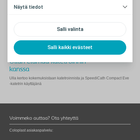
Näytä tiedot
Salli valinta
Salli kaikki evästeet
Ullan elämää katetroinnin
kanssa
Ulla kertoo kokemuksistaan katetroinnista ja SpeediCath Compact Eve
-katetrin käyttäjänä
Voimmeko auttaa? Ota yhteyttä
Coloplast asiakaspalvelu: