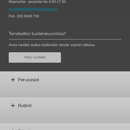
Maanantai - perjantai klo 8.00-17.00
asiakaspalvelu@coloplast.com
Puh. (09) 8946 750
Tarvitsetko tuoteneuvontaa?
Anna meidän auttaa löytämään sinulle sopivin ratkaisu.
Katso tuotteet
Perusasiat
Kuinka virtsarakko toimii
Rutiinit
Oireita ja syitä
Miksi toistokatetrointi
Virtsarakkotesti