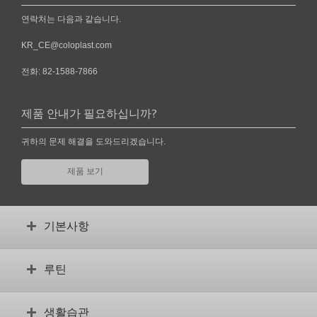
연락처는 다음과 같습니다.
KR_CE@coloplast.com
전화: 82-1588-7866
제품 안내가 필요하십니까?
귀하의 문제 해결을 도와드리겠습니다.
제품 보기
기본사항
방광의 기능
루틴
증상 및 원인
왜 간헐적 카테터인가
올바른 루틴 설정
생활습관