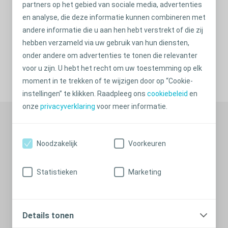
partners op het gebied van sociale media, advertenties
patiëntenorganisaties in uw regio via sociale media of door
en analyse, die deze informatie kunnen combineren met
contact op te nemen met anderen via uw Peristeen
andere informatie die u aan hen hebt verstrekt of die zij
Support-adviseur op 0800 022 98 98
hebben verzameld via uw gebruik van hun diensten,
onder andere om advertenties te tonen die relevanter
voor u zijn. U hebt het recht om uw toestemming op elk
Delen via
moment in te trekken of te wijzigen door op “Cookie-
instellingen” te klikken. Raadpleeg ons
cookiebeleid
en
onze
privacyverklaring
voor meer informatie.
Noodzakelijk
Voorkeuren
Statistieken
Marketing
Details tonen