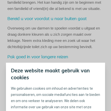
familielid brengen. Het kan handig zijn om te beginnen met
een familielid of vriend(in) die al bekend is met uw situatie.
Bereid u voor voordat u naar buiten gaat
Overweeg om uw darmen te spoelen voordat u uitgaat en
draag donkere kleuren als u zich zorgen maakt over
lekkage. Neem extra kleding mee en zoek uit waar het
dichtstbijzijnde toilet zich op uw bestemming bevindt.
Pak goed in voor langere reizen
Langer dan een dag of twee weggaan is mogelijk met
Deze website maakt gebruik van
Peristeen Plus, maar een voorbereiding is hiervoor cruciaal.
cookies
Lees hier meer
tips en adviezen.
We gebruiken cookies om inhoud en advertenties te
Denk eraan dat u niet de enige bent
personaliseren, om sociale mediafuncties aan te bieden
Anderen ontmoeten in uw situatie kan helpen. U kunt leren
en om ons verkeer te analyseren. We delen ook
van hun ervaring en ook geruststelling krijgen door anderen
informatie over uw gebruik van onze site met onze
te kennen wie het ook is gelukt. Zoek eens naar