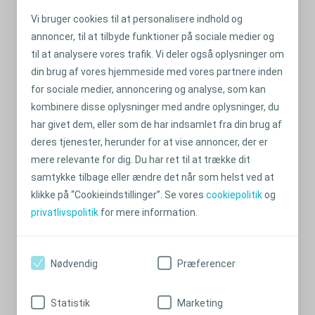
Anbefalede historier
Vi bruger cookies til at personalisere indhold og
annoncer, til at tilbyde funktioner på sociale medier og
til at analysere vores trafik. Vi deler også oplysninger om
din brug af vores hjemmeside med vores partnere inden
for sociale medier, annoncering og analyse, som kan
kombinere disse oplysninger med andre oplysninger, du
har givet dem, eller som de har indsamlet fra din brug af
deres tjenester, herunder for at vise annoncer, der er
mere relevante for dig. Du har ret til at trække dit
samtykke tilbage eller ændre det når som helst ved at
Gode råd til rejsen
klikke på “Cookieindstillinger”. Se vores
cookiepolitik
og
privatlivspolitik
for mere information.
Se listen med gode råd, inden din næste rejse.
Læs mere
Nødvendig
Præferencer
Statistik
Marketing