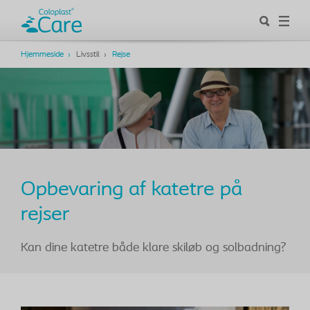
Hjemmeside
Livsstil
Rejse
Opbevaring af katetre på
rejser
Kan dine katetre både klare skiløb og solbadning?