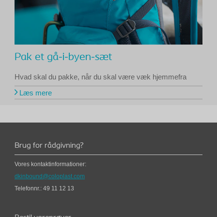
Pak et gå-i-byen-sæt
Hvad skal du pakke, når du skal være væk hjemmefra
Læs mere
Brug for rådgivning?
Vores kontaktinformationer:
dkinbound@coloplast.com
Telefonnr.: 49 11 12 13