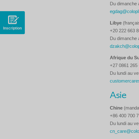
Du dimanche au
egdag@colopl
Libye
(françai
Inscription
+20 222 663 
Du dimanche au
dzakch@colop
Afrique du 
+27 0861 265
Du lundi au ve
customercare
Asie
Chine
(mandar
+86 400 700 
Du lundi au ve
cn_care@colo