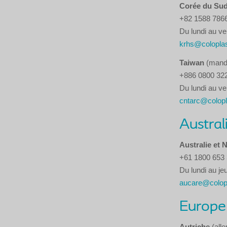
Corée du Su
+82 1588 786
Du lundi au ve
krhs@colopla
Taiwan
(manda
+886 0800 32
Du lundi au ve
cntarc@colop
Austral
Australie et 
+61 1800 653 
Du lundi au jeu
aucare@colop
Europe
Autriche
(all