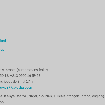
Nord
Sud
ais, arabe) (numéro sans frais*)
50 18, +213 0560 16 59 59
 jeudi, de 9 h à 17 h
rvice@coloplast.com
e, Kenya, Maroc, Niger, Soudan, Tunisie
(français, arabe, anglais)
866