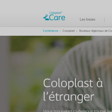
Les bases
Continence
Coloplast
Bureaux régionaux de Co
Coloplast à
l'étranger
Vous trouverez ci-dessous toutes le