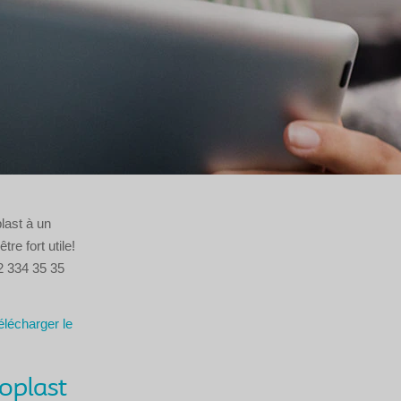
last à un
re fort utile!
2 334 35 35
élécharger le
oplast