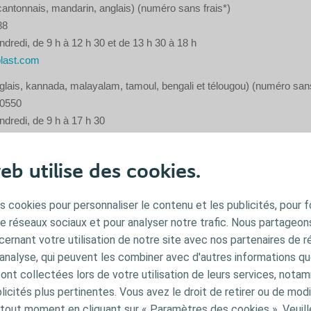
antonnais, mandarin, anglais) (numéro sans frais*)
88
ndredi, de 9 h à 12 h 30 et de 13 h 30 à 18 h
last.com
nglais, kannada, malayalam, tamoul, bengali et télougou) (numéro sans
 0550
ndredi, de 9 h à 17 h 30
t.com
 arabe, anglais)
eb utilise des cookies.
866
 jeudi, de 9 h à 17 h
s cookies pour personnaliser le contenu et les publicités, pour f
ast.com
de réseaux sociaux et pour analyser notre trafic. Nous partageo
ernant votre utilisation de notre site avec nos partenaires de r
 anglais, russe) (numéro sans frais*)
'analyse, qui peuvent les combiner avec d'autres informations qu
69 68
s ont collectées lors de votre utilisation de leurs services, not
 jeudi, de 8 h 30 à 17 h
icités plus pertinentes. Vous avez le droit de retirer ou de modi
ast.com
out moment en cliquant sur « Paramètres des cookies ». Veuill