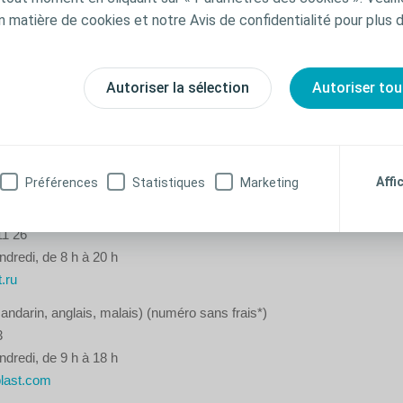
is) (numéro sans frais*)
n matière de cookies et notre Avis de confidentialité pour plus d
4469
ndredi, de 9 h à 17 h
jp@coloplast.com
Autoriser la sélection
Autoriser tou
lippines, Sri Lanka, Thaïlande
(mandarin, anglais, malais)
3
ndredi, de 9 h à 18 h
last.com
Affi
Préférences
Statistiques
Marketing
, anglais) (numéro sans frais*)
11 26
ndredi, de 8 h à 20 h
.ru
andarin, anglais, malais) (numéro sans frais*)
3
ndredi, de 9 h à 18 h
last.com