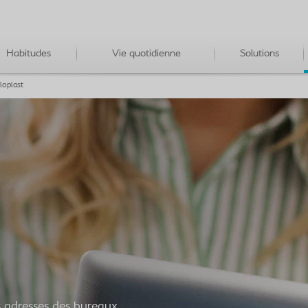
Habitudes
Vie quotidienne
Solutions
loplast
s adresses des bureaux