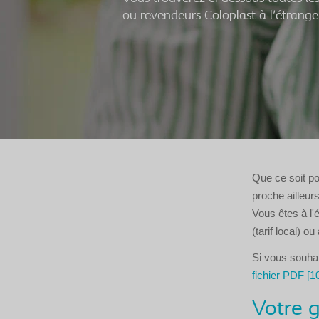
ou revendeurs Coloplast à l'étrange
Que ce soit p
proche ailleur
Vous êtes à l
(tarif local) 
Si vous souhait
fichier PDF [1
Votre g