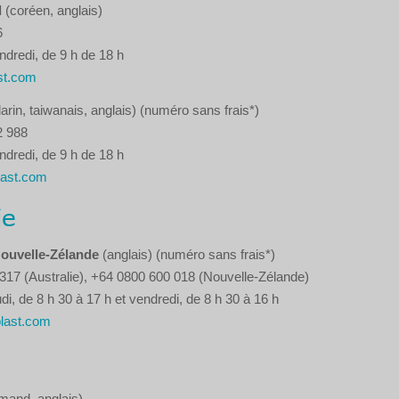
d
(coréen, anglais)
6
ndredi, de 9 h de 18 h
st.com
rin, taiwanais, anglais) (numéro sans frais*)
2 988
ndredi, de 9 h de 18 h
last.com
ie
Nouvelle-Zélande
(anglais) (numéro sans frais*)
317 (Australie), +64 0800 600 018 (Nouvelle-Zélande)
di, de 8 h 30 à 17 h et vendredi, de 8 h 30 à 16 h
last.com
emand, anglais)