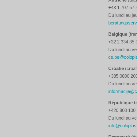
+43 1 707 57 
Du lundi au jeu
beratungsserv
Belgique
(fra
+32 2 334 35 
Du lundi au ve
cs.be@colopl
Croatie
(croat
+385 0800 20
Du lundi au ve
informacije@c
République t
+420 800 100
Du lundi au ve
info@coloplas
Danemark
(da