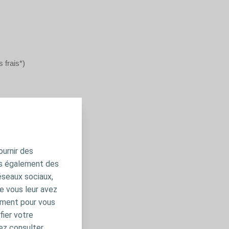
 frais*)
ournir des
ns également des
éseaux sociaux,
e vous leur avez
amment pour vous
fier votre
ez consulter