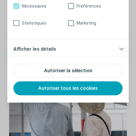
Nécessaires
Préférences
ALIMENTATION
Statistiques
Marketing
Vous êtes en fauteuil roulant? Les
aliments à privilégier
Constipation, ulcères de pression, perte de masse
Afficher les détails
musculaire ou encore prise de poids. Découvrez comment
prévenir ces problèmes.
Autoriser la sélection
En savoir plus
Autoriser tous les cookies