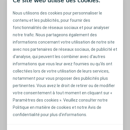
Ce site web utilise des cookies.
Nous utilisons des cookies pour personnaliser le
contenu et les publicités, pour fournir des
INTIMITÉ
fonctionnalités de réseaux sociaux et pour analyser
Quand les soucis remplacent le plaisir
notre trafic. Nous partageons également des
(femmes)
informations concernant votre utilisation de notre site
Réponses aux questions que vous vous posez peut-être
avec nos partenaires de réseaux sociaux, de publicité et
sur les relations sexuelles et le sondage chez les femmes.
d'analyse, qui peuvent les combiner avec d'autres
informations que vous leur avez fournies ou qu'ils ont
En savoir plus
collectées lors de votre utilisation de leurs services,
notamment pour vous proposer des publicités plus
pertinentes. Vous avez le droit de retirer ou de modifier
votre consentement à tout moment en cliquant sur «
Paramètres des cookies ». Veuillez consulter notre
Politique en matière de cookies et notre Avis de
confidentialité pour plus d'informations.