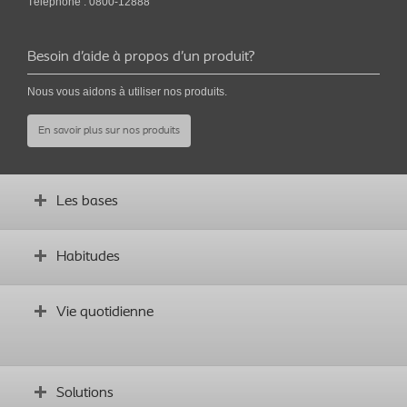
Téléphone : 0800-12888
Besoin d’aide à propos d’un produit?
Nous vous aidons à utiliser nos produits.
En savoir plus sur nos produits
Les bases
Comment la vessie fonctionne-t-elle?
Habitudes
Symptômes et causes
Pourquoi choisir le CI?
Établir de bonnes habitudes
Vie quotidienne
Comment utiliser les différents produits
Vie professionnelle
Solutions