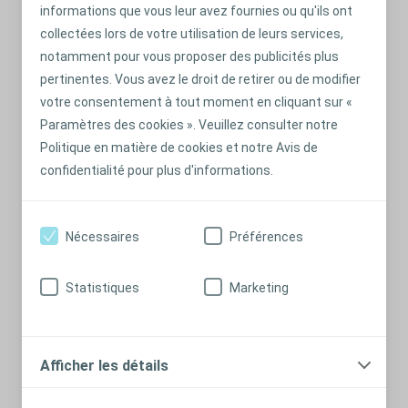
informations que vous leur avez fournies ou qu'ils ont
collectées lors de votre utilisation de leurs services,
notamment pour vous proposer des publicités plus
Conseils pour le sondage intermittent
pertinentes. Vous avez le droit de retirer ou de modifier
L’intimité, la propreté et un lieu adéquat sont autant de
votre consentement à tout moment en cliquant sur «
facteurs qui vous aident à vous sentir bien quand vous
Paramètres des cookies ». Veuillez consulter notre
réalisez un cathétérisme intermittent, chez vous comme à
Politique en matière de cookies et notre Avis de
l’extérieur.
confidentialité pour plus d'informations.
En savoir plus
Nécessaires
Préférences
Statistiques
Marketing
Afficher les détails