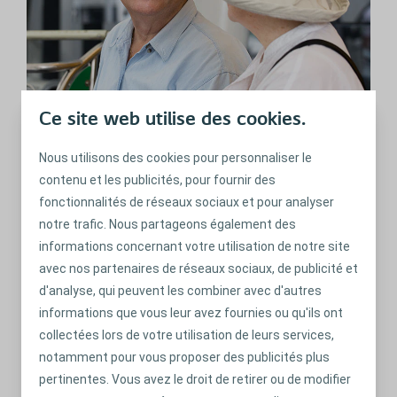
Ce site web utilise des cookies.
Nous utilisons des cookies pour personnaliser le
Quand les soucis remplacent le plaisir
contenu et les publicités, pour fournir des
(hommes)
fonctionnalités de réseaux sociaux et pour analyser
Réponses aux questions que vous vous posez peut-être
notre trafic. Nous partageons également des
sur les relations sexuelles et le sondage chez les hommes.
informations concernant votre utilisation de notre site
En savoir plus
avec nos partenaires de réseaux sociaux, de publicité et
d'analyse, qui peuvent les combiner avec d'autres
informations que vous leur avez fournies ou qu'ils ont
collectées lors de votre utilisation de leurs services,
notamment pour vous proposer des publicités plus
pertinentes. Vous avez le droit de retirer ou de modifier