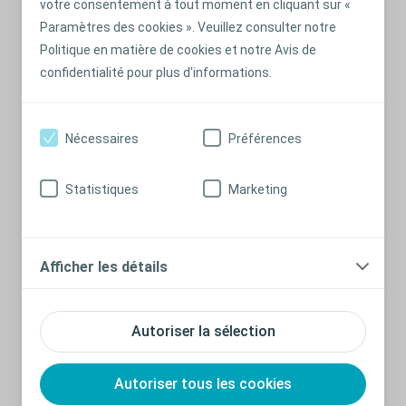
votre consentement à tout moment en cliquant sur «
Paramètres des cookies ». Veuillez consulter notre
Politique en matière de cookies et notre Avis de
confidentialité pour plus d'informations.
Pas envie?
Nécessaires
Préférences
Les femmes peuvent éprouver différents problèmes d’ordre
sexuel liés à leurs troubles urinaires. Vous reconnaissez-
Statistiques
Marketing
vous dans certaines des situations suivantes?
En savoir plus
Afficher les détails
Autoriser la sélection
Autoriser tous les cookies