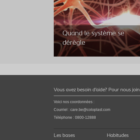
Quand le système se
dérègle
Quand le système se
Vous avez besoin d’aide? Pour nous joi
dérègle
Voici nos coordonnées :
Courriel :
care.be@coloplast.com
Les dommages au système nerveux peuvent
avoir de graves conséquences sur le
Téléphone : 0800-12888
fonctionnement de la vessie.
Les bases
Habitudes