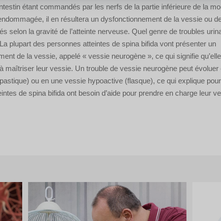
intestin étant commandés par les nerfs de la partie inférieure de la moe
t endommagée, il en résultera un dysfonctionnement de la vessie ou de l
és selon la gravité de l’atteinte nerveuse. Quel genre de troubles urin
 La plupart des personnes atteintes de spina bifida vont présenter un
ent de la vessie, appelé « vessie neurogène », ce qui signifie qu’ell
s à maîtriser leur vessie. Un trouble de vessie neurogène peut évoluer
pastique) ou en une vessie hypoactive (flasque), ce qui explique pour
intes de spina bifida ont besoin d’aide pour prendre en charge leur ve