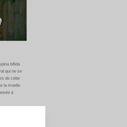
pina bifida
al qui ne se
es de cette
de la moelle
xposée à
n semblent