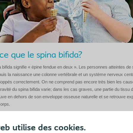
ce que le spina bifida?
 bifida signifie « épine fendue en deux ». Les personnes atteintes de s
uis la naissance une colonne vertébrale et un système nerveux centr
loppés correctement. On ne comprend pas encore très bien les caus
ravité du spina bifida varie; dans les cas graves, une partie du tissu 
ouve en dehors de son enveloppe osseuse naturelle et se retrouve e
corps.
ont les causes du spina bifida?
eb utilise des cookies.
e du spina bifida reste à ce jour inconnue. L’hérédité et l’alimentatio