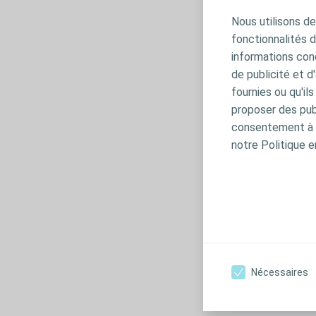
jouer un rôle. 
Nous utilisons de
élevé de donne
fonctionnalités 
On recommande
informations conc
folique. Des é
de publicité et d
significative l
fournies ou qu'il
proposer des publ
Quels s
consentement à t
Les cas les m
notre Politique e
Dans d’autres
Troubles n
Incontinen
Troubles o
Hydrocéph
Pourquo
Nécessaires
urinair