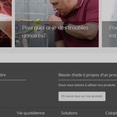
Pourquoi ai-je des troubles
Pou
urinaires?
est
Pourquoi ai-je des troubles
Pou
ndre
Besoin d’aide à propos d’un prod
urinaires?
est
Nous vous aidons à utiliser nos produits.
Plusieurs problèmes de santé peuvent entraîner
des troubles urinaires. Découvrez quels
La mo
En savoir plus sur nos produits
problèmes de santé sont liés aux différents
parti
troubles urinaires.
le co
Vie quotidienne
Solutions
Colopl