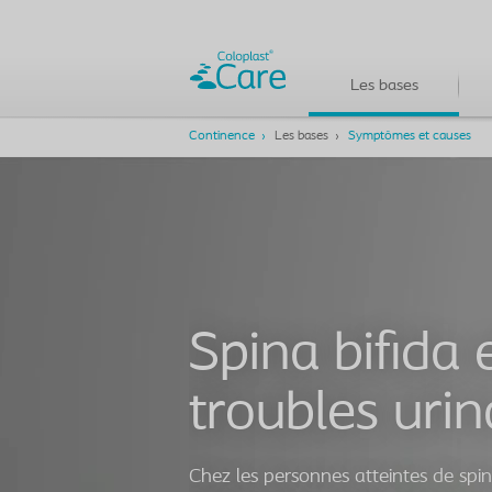
Les bases
Continence
Les bases
Symptômes et causes
Spina bifida 
troubles urin
Chez les personnes atteintes de spina