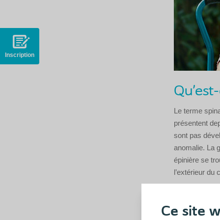
Inscription
Qu’est-
Le terme spina
présentent dep
sont pas déve
anomalie. La g
épinière se tr
l’extérieur du 
Quels s
Ce site w
La cause exact