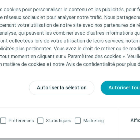
Ainsi, les familles avec un antécédent familial de spina bifida courent 
s cookies pour personnaliser le contenu et les publicités, pour f
r naissance à un bébé atteint d'une telle malformation.
de réseaux sociaux et pour analyser notre trafic. Nous partageo
 actuellement aux femmes ayant un projet de grossesse de prendre
ernant votre utilisation de notre site avec nos partenaires de r
tudes ont en effet montré que la prise d’acide folique permet de rédui
'analyse, qui peuvent les combiner avec d'autres informations qu
e risque de malformation du tube neural.
s ont collectées lors de votre utilisation de leurs services, not
icités plus pertinentes. Vous avez le droit de retirer ou de modi
ont les symptômes du spina bifida?
out moment en cliquant sur « Paramètres des cookies ». Veuill
oins sévères du spina-bifida provoquent le plus souvent peu ou pas
n matière de cookies et notre Avis de confidentialité pour plus d
 formes plus graves, les symptômes suivants peuvent être observés
eurologiques
Autoriser la sélection
Autoriser tou
ce
rthopédiques des bras et des jambes
alie
i le spina bifida provoque-t-il des 
Affi
Préférences
Statistiques
Marketing
es?