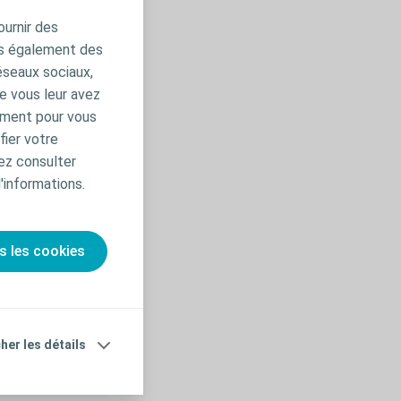
un risque plus
ournir des
ns également des
 de l’acide
éseaux sociaux,
re de manière
e vous leur avez
amment pour vous
fier votre
ez consulter
 de symptômes.
'informations.
:
s les cookies
troubles
cher les détails