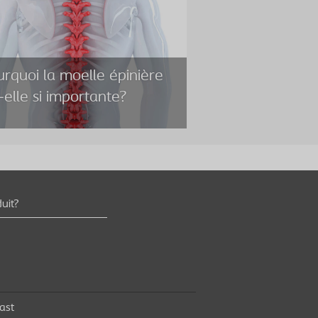
rquoi la moelle épinière
-elle si importante?
rquoi la moelle épinière
uit?
-elle si importante?
elle épinière commande différentes
es du corps et joue un rôle important dans
ntrôle de la vessie.
ast