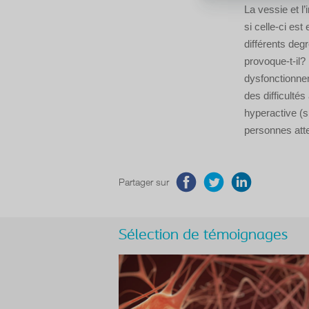
La vessie et l’
si celle-ci es
différents degr
provoque-t-il?
dysfonctionnem
des difficulté
hyperactive (s
personnes atte
Partager sur
Sélection de témoignages