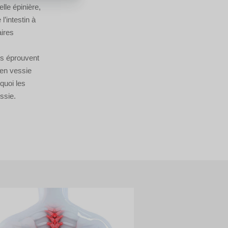
lle épinière,
’intestin à
aires
es éprouvent
 en vessie
quoi les
ssie.