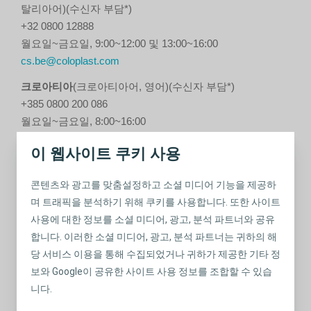
탈리아어)(수신자 부담*)
+32 0800 12888
월요일~금요일, 9:00~12:00 및 13:00~16:00
cs.be@coloplast.com
크로아티아
(크로아티아어, 영어)(수신자 부담*)
+385 0800 200 086
월요일~금요일, 8:00~16:00
informacije@coloplast.com
이 웹사이트 쿠키 사용
체코
(체코어, 영어, 독일어)(수신자 부담*)
+420 800 100 416
콘텐츠와 광고를 맞춤설정하고 소셜 미디어 기능을 제공하
월요일~금요일, 8:00~16:00
며 트래픽을 분석하기 위해 쿠키를 사용합니다. 또한 사이트
info@coloplast.cz
사용에 대한 정보를 소셜 미디어, 광고, 분석 파트너와 공유
합니다. 이러한 소셜 미디어, 광고, 분석 파트너는 귀하의 해
덴마크
(덴마크어, 영어)
당 서비스 이용을 통해 수집되었거나 귀하가 제공한 기타 정
+45 4911 1213​​​​​​​​​​​​
보와 Google이 공유한 사이트 사용 정보를 조합할 수 있습
월요일~금요일, 8:30~15:00
니다.
dkmail@coloplast.com