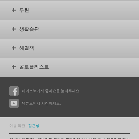
장루란 무엇입니까?
루틴
수술 전
장루 검사
안정적인 루틴 설정
생활습관
체형이 어떻습니까?
합병증
용어집
교육용 동영상
장루와 함께 하는 일상 생활
장루가 있는 자녀
해결책
보조 제품을 위한 동영상
스포츠와 운동
식습관
나에게 맞는 제품 찾기
콜로플라스트
성생활
제품을 구하는 방법
여행
권리 및 보험
회사 소개
정서적 지원
권리 및 보험에 관한 사실
페이스북에서 좋아요를 눌러주세요.
혁신
사회 생활
콜로플라스트 웹사이트
사용자 후기
유튜브에서 시청하세요.
의료 전문가 가입
사용자의 동영상 평가
문의처
콜로플라스트 현지 사무소
이용 약관
-
접근성