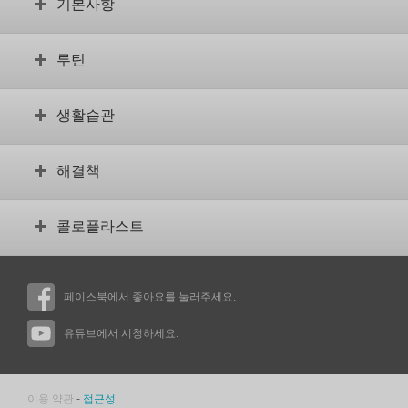
기본사항
장루란 무엇입니까?
루틴
수술 전
장루 검사
안정적인 루틴 설정
생활습관
체형이 어떻습니까?
합병증
용어집
교육용 동영상
장루와 함께 하는 일상 생활
장루가 있는 자녀
해결책
보조 제품을 위한 동영상
스포츠와 운동
식습관
나에게 맞는 제품 찾기
콜로플라스트
성생활
제품을 구하는 방법
여행
권리 및 보험
회사 소개
정서적 지원
권리 및 보험에 관한 사실
페이스북에서 좋아요를 눌러주세요.
혁신
사회 생활
콜로플라스트 웹사이트
사용자 후기
유튜브에서 시청하세요.
의료 전문가 가입
사용자의 동영상 평가
문의처
콜로플라스트 현지 사무소
이용 약관
-
접근성