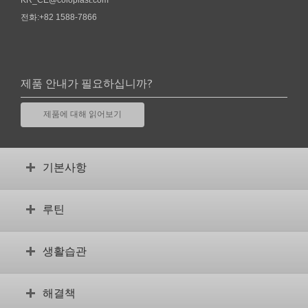
전화:+82 1588-7866
제품 안내가 필요하십니까?
제품에 대해 읽어보기
기본사항
장루란 무엇입니까?
루틴
수술 전
장루 검사
안정적인 루틴 설정
생활습관
체형이 어떻습니까?
합병증
용어집
교육용 동영상
장루와 함께 하는 일상 생활
장루가 있는 자녀
해결책
보조 제품을 위한 동영상