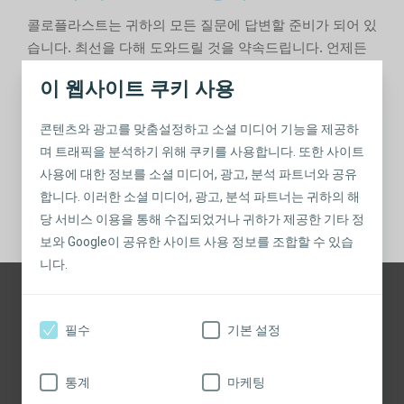
콜로플라스트는 귀하의 모든 질문에 답변할 준비가 되어 있
습니다. 최선을 다해 도와드릴 것을 약속드립니다. 언제든
지 전화나 이메일을 주시면 최대한 빨리 답변해 드리겠습니
이 웹사이트 쿠키 사용
다.
무료 전화: +82 1588-7866
콘텐츠와 광고를 맞춤설정하고 소셜 미디어 기능을 제공하
이메일:
KR_CE@coloplast.com
며 트래픽을 분석하기 위해 쿠키를 사용합니다. 또한 사이트
사용에 대한 정보를 소셜 미디어, 광고, 분석 파트너와 공유
합니다. 이러한 소셜 미디어, 광고, 분석 파트너는 귀하의 해
공유
당 서비스 이용을 통해 수집되었거나 귀하가 제공한 기타 정
보와 Google이 공유한 사이트 사용 정보를 조합할 수 있습
니다.
도움이 필요하십니까? 저희에게 문의하십시오
필수
기본 설정
KR_CE@coloplast.com
전화:+82 1588-7866
통계
마케팅