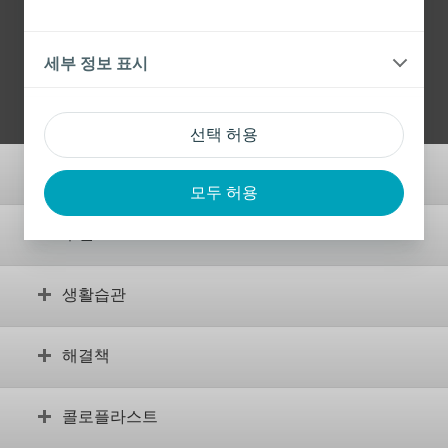
제품 안내가 필요하십니까?
세부 정보 표시
제품에 대해 읽어보기
선택 허용
기본사항
모두 허용
장루란 무엇입니까?
루틴
수술 전
장루 검사
안정적인 루틴 설정
생활습관
체형이 어떻습니까?
합병증
용어집
교육용 동영상
장루와 함께 하는 일상 생활
장루가 있는 자녀
해결책
보조 제품을 위한 동영상
스포츠와 운동
식습관
나에게 맞는 제품 찾기
콜로플라스트
성생활
제품을 구하는 방법