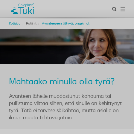
Kotisivu
Rutiinit
Avanteeseen liittyvät ongelmat
Mahtaako minulla olla tyrä?
Avanteen lähelle muodostunut kohouma tai
pullistuma viittaa siihen, että sinulle on kehittynyt
tyrä. Tätä ei tarvitse säikähtää, mutta asialle on
ilman muuta tehtävä jotain.