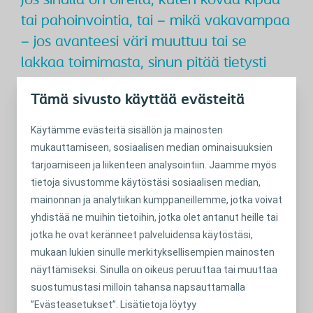
Jos sinulla on oireita, kuten kovaa kipua
tai pahoinvointia, tai – mikä vakavampaa
– jos avanteesi väri muuttuu tai se
lakkaa toimimasta, sinun pitää tietysti
hakeutua välittömästi lääkärin
Tämä sivusto käyttää evästeitä
vastaanotolle.
Käytämme evästeitä sisällön ja mainosten
Mitä voit tehdä – ja miksi se
mukauttamiseen, sosiaalisen median ominaisuuksien
on tärkeää
tarjoamiseen ja liikenteen analysointiin. Jaamme myös
tietoja sivustomme käytöstäsi sosiaalisen median,
Voit tehdä monia pieniä ja suuria asioita, joilla vähennät
mainonnan ja analytiikan kumppaneillemme, jotka voivat
tyrän vaikutusta elämääsi. Kuten edellä jo todettiin,
yhdistää ne muihin tietoihin, jotka olet antanut heille tai
vetämättömyyden tunne päivän lopuksi on yleistä
jotka he ovat keränneet palveluidensa käytöstäsi,
vatsalihastesi väsyessä.
mukaan lukien sinulle merkityksellisempien mainosten
näyttämiseksi. Sinulla on oikeus peruuttaa tai muuttaa
Tässä vaiheessa kannattaa myös tarkkailla painoa, koska
suostumustasi milloin tahansa napsauttamalla
ylipaino voi aiheuttaa ylimääräistä painetta ja rasittaa
”Evästeasetukset”. Lisätietoja löytyy
avannetta ympäröivää aluetta.