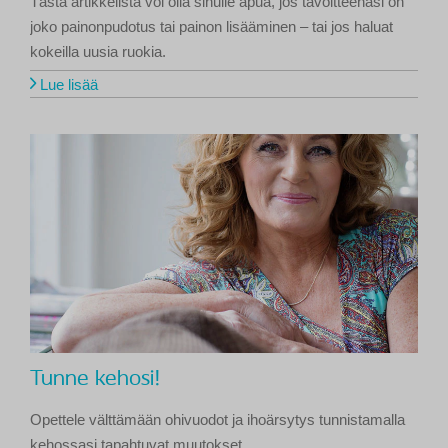
Tästä artikkelista voi olla sinulle apua, jos tavoitteenasi on
joko painonpudotus tai painon lisääminen – tai jos haluat
kokeilla uusia ruokia.
Lue lisää
Tunne kehosi!
Opettele välttämään ohivuodot ja ihoärsytys tunnistamalla
kehossasi tapahtuvat muutokset.