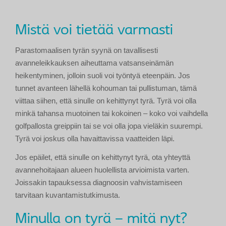
Mistä voi tietää varmasti
Parastomaalisen tyrän syynä on tavallisesti
avanneleikkauksen aiheuttama vatsanseinämän
heikentyminen, jolloin suoli voi työntyä eteenpäin. Jos
tunnet avanteen lähellä kohouman tai pullistuman, tämä
viittaa siihen, että sinulle on kehittynyt tyrä. Tyrä voi olla
minkä tahansa muotoinen tai kokoinen – koko voi vaihdella
golfpallosta greippiin tai se voi olla jopa vieläkin suurempi.
Tyrä voi joskus olla havaittavissa vaatteiden läpi.
Jos epäilet, että sinulle on kehittynyt tyrä, ota yhteyttä
avannehoitajaan alueen huolellista arvioimista varten.
Joissakin tapauksessa diagnoosin vahvistamiseen
tarvitaan kuvantamistutkimusta.
Minulla on tyrä – mitä nyt?