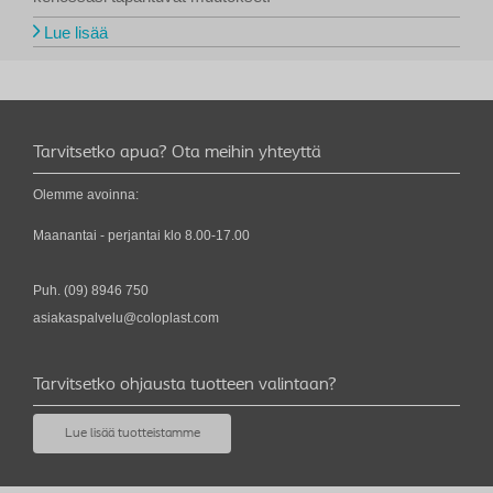
Lue lisää
Tarvitsetko apua? Ota meihin yhteyttä
Olemme avoinna:
Maanantai - perjantai klo 8.00-17.00
Puh.
(09) 8946 750
asiakaspalvelu@coloplast.com
Tarvitsetko ohjausta tuotteen valintaan?
Lue lisää tuotteistamme