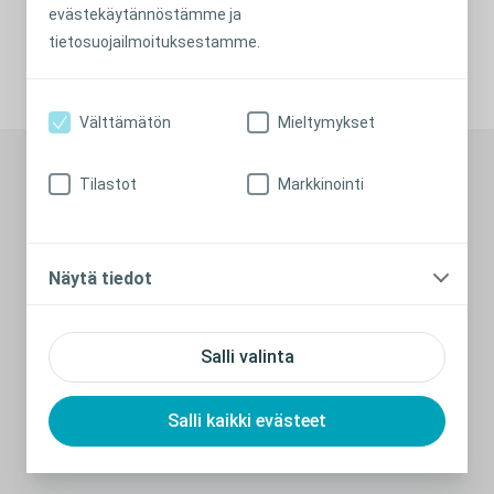
evästekäytännöstämme ja
tietosuojailmoituksestamme.
JAA
Välttämätön
Mieltymykset
Suositeltuja artikkeleita
Tilastot
Markkinointi
Näytä tiedot
Salli valinta
Salli kaikki evästeet
4 hyvää vatsalihasliikettä