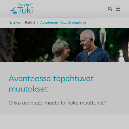
Kotisivu
Rutiinit
Avanteeseen liittyvät ongelmat
Avanteessa tapahtuvat
muutokset
Onko avanteesi muoto tai koko muuttunut?