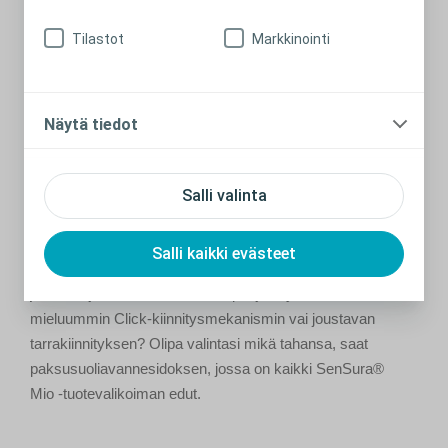
Tilastot
Markkinointi
Näytä tiedot
Salli valinta
Mikä on sinulle sopivin
paksusuoliavannesidos?
Salli kaikki evästeet
Valitsetko mieluummin 1- vai 2-osaisen avannesidoksen,
jossa on joko suora tai convex pohjalevy? Entä valitsetko
mieluummin Click-kiinnitysmekanismin vai joustavan
tarrakiinnityksen? Olipa valintasi mikä tahansa, saat
paksusuoliavannesidoksen, jossa on kaikki SenSura®
Mio -tuotevalikoiman edut.