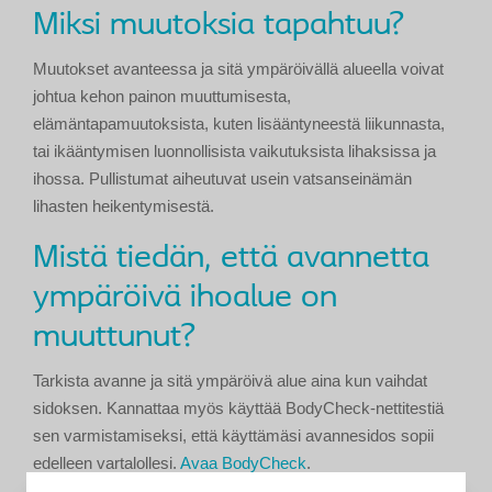
Miksi muutoksia tapahtuu?
Muutokset avanteessa ja sitä ympäröivällä alueella voivat
johtua kehon painon muuttumisesta,
elämäntapamuutoksista, kuten lisääntyneestä liikunnasta,
tai ikääntymisen luonnollisista vaikutuksista lihaksissa ja
ihossa. Pullistumat aiheutuvat usein vatsanseinämän
lihasten heikentymisestä.
Mistä tiedän, että avannetta
ympäröivä ihoalue on
muuttunut?
Tarkista avanne ja sitä ympäröivä alue aina kun vaihdat
sidoksen. Kannattaa myös käyttää BodyCheck-nettitestiä
sen varmistamiseksi, että käyttämäsi avannesidos sopii
edelleen vartalollesi.
Avaa BodyCheck
.
Tarkista myös, että pohjalevyn aukko on edelleen sopivan