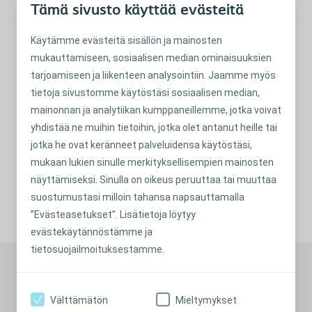
Tämä sivusto käyttää evästeitä
kokoinen avanteesi muotoon ja kokoon nähden. Jollei näin
ole, leikkaa aukko oikean kokoiseksi, jotta se suojaa ihoa
Käytämme evästeitä sisällön ja mainosten
avanne-eritteeltä.
mukauttamiseen, sosiaalisen median ominaisuuksien
tarjoamiseen ja liikenteen analysointiin. Jaamme myös
Milloin otan yhteyttä
tietoja sivustomme käytöstäsi sosiaalisen median,
hoitajaan?
mainonnan ja analytiikan kumppaneillemme, jotka voivat
yhdistää ne muihin tietoihin, jotka olet antanut heille tai
Jos havaitset muutoksia avannetta ympäröivällä alueella,
jotka he ovat keränneet palveluidensa käytöstäsi,
kannattaa aina kysyä neuvoa avannehoitajalta.
mukaan lukien sinulle merkityksellisempien mainosten
näyttämiseksi. Sinulla on oikeus peruuttaa tai muuttaa
suostumustasi milloin tahansa napsauttamalla
JAA
”Evästeasetukset”. Lisätietoja löytyy
evästekäytännöstämme ja
tietosuojailmoituksestamme.
Suositeltuja artikkeleita
Välttämätön
Mieltymykset