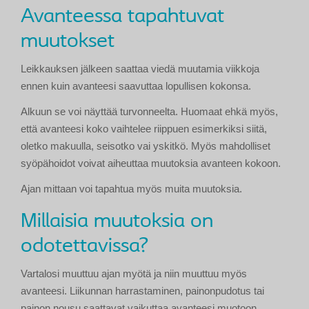
Avanteessa tapahtuvat
muutokset
Leikkauksen jälkeen saattaa viedä muutamia viikkoja
ennen kuin avanteesi saavuttaa lopullisen kokonsa.
Alkuun se voi näyttää turvonneelta. Huomaat ehkä myös,
että avanteesi koko vaihtelee riippuen esimerkiksi siitä,
oletko makuulla, seisotko vai yskitkö. Myös mahdolliset
syöpähoidot voivat aiheuttaa muutoksia avanteen kokoon.
Ajan mittaan voi tapahtua myös muita muutoksia.
Millaisia muutoksia on
odotettavissa?
Vartalosi muuttuu ajan myötä ja niin muuttuu myös
avanteesi. Liikunnan harrastaminen, painonpudotus tai
painon nousu saattavat vaikuttaa avanteesi muotoon