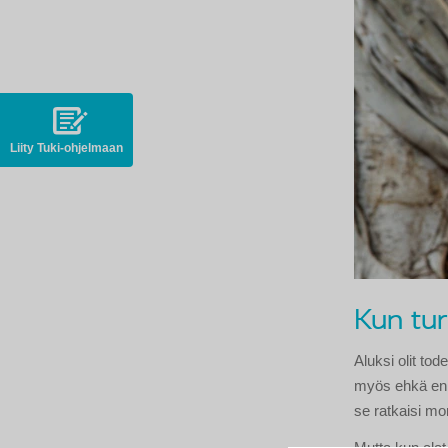
Liity Tuki-ohjelmaan
Kun tu
Aluksi olit tod
myös ehkä eni
se ratkaisi m
Mutta kun alat