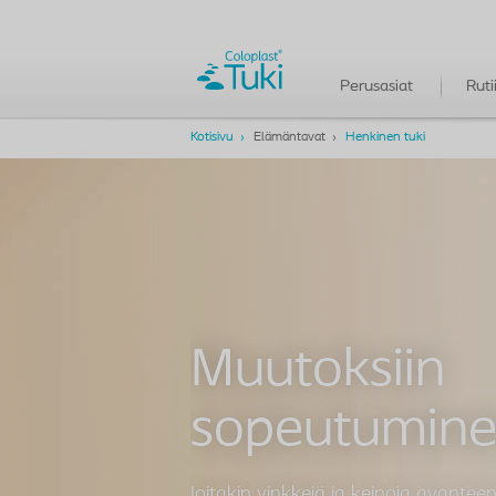
Perusasiat
Ruti
Kotisivu
Elämäntavat
Henkinen tuki
Muutoksiin
sopeutumin
Joitakin vinkkejä ja keinoja avante