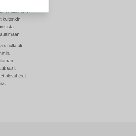
ä ei tarkoita,
ästä sellaisena
t kuitenkin
ivisista
nauttimaan.
a sinulla oli
emmin.
uutaman
kuukausi.
et olosuhteet
nä.