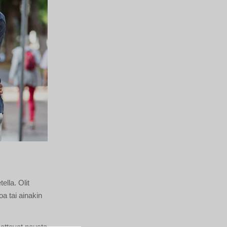
ella. Olit
a tai ainakin
attavat nousta