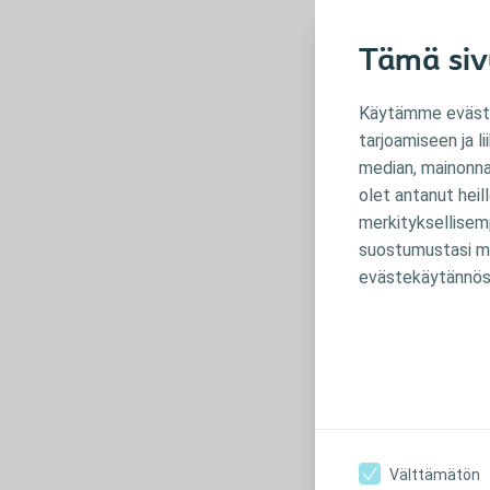
pintaan. Vaikka
Tämä siv
voit tehdä pal
Ota ohj
Käytämme evästei
tarjoamiseen ja 
On tavallista 
median, mainonnan
aktiivisesti o
olet antanut heil
asettamiseen s
merkityksellisem
hallinnan tunt
suostumustasi mi
evästekäytännös
Välttämätön