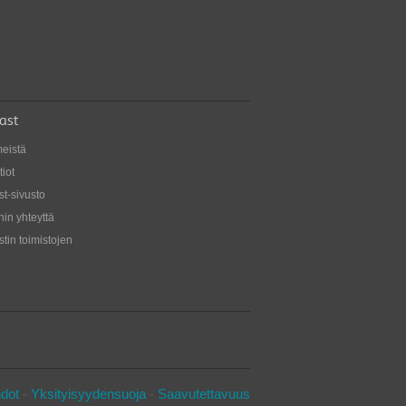
n tiedä, mitä sanoisit lapsillesi? Tässä
kin vinkkejä keskusteluun avanteesta.
ast
meistä
iot
st-sivusto
in yhteyttä
tin toimistojen
dot
-
Yksityisyydensuoja
-
Saavutettavuus