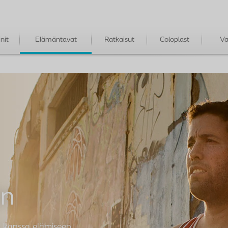
init
Elämäntavat
Ratkaisut
Coloplast
Va
en
en kanssa elämiseen