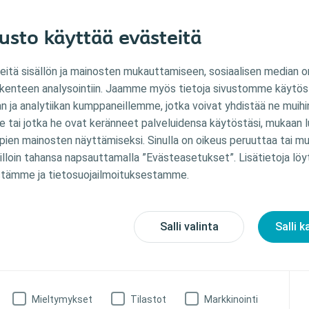
 näiden tunteiden käsittelyyn ei ole yleispätevää ratkaisua, on joitakin 
usto käyttää evästeitä
auttaaksesi elämäsi tasapainoon.
at omiin käsiisi
tä sisällön ja mainosten mukauttamiseen, sosiaalisen median o
liikenteen analysointiin. Jaamme myös tietoja sivustomme käytöst
tuntea menettäneensä tilanteen hallinnan. Siinä tapauksessa sinun on 
 ja analytiikan kumppaneillemme, jotka voivat yhdistää ne muihin 
saa jokaiseen avannettasi koskevaan päätökseen, aina tuotteiden valin
le tai jotka he ovat keränneet palveluidensa käytöstäsi, mukaan lu
ille, mihin olet valmis ja mihin tarvitset vielä aikaa. Tämä antaa sin
pien mainosten näyttämiseksi. Sinulla on oikeus peruuttaa tai m
een – ja saa sinut epäilemättä tuntemaan itsesi vahvemmaksi.
lloin tahansa napsauttamalla ”Evästeasetukset”. Lisätietoja löy
tämme ja tietosuojailmoituksestamme.
Olet silti sama h
On myös aivan luonnollista, että
tavalla identiteettisi kadonneen.
Salli valinta
Salli k
sinusta olisi jotenkin tullut eri he
leikkauksen jälkeen.
Tältä kannalta ajateltuna on tär
Mieltymykset
Tilastot
Markkinointi
samojen asioiden tekemistä, joita