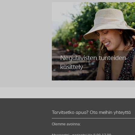
Negatiivisten tunteiden
käsittely
Negatiivisten tunteiden
Tarvitsetko apua? Ota meihin yhteyttä
käsittely
Olemme avoinna:
Elämä avanteen kanssa voi olla uuvuttavaa, j
on tavallista, että se vaikuttaa sinuun tai jopa