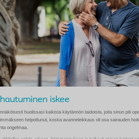
rhautuminen iskee
ennäköisesti huolissasi kaikista käytännön taidoista, joita sinun piti opet
mmäkseen helpottunut, koska avanneleikkaus oli osa sairauden hoito
onta ongelmaa.
 vähitellen palata arkeen, hämmennyksen ja turhautumisen tunteet sa