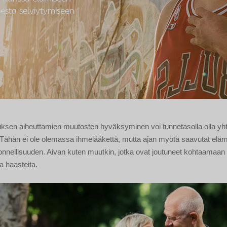
isesta selviytymiseen
ksen aiheuttamien muutosten hyväksyminen voi tunnetasolla olla yh
. Tähän ei ole olemassa ihmelääkettä, mutta ajan myötä saavutat elä
onnellisuuden. Aivan kuten muutkin, jotka ovat joutuneet kohtaamaan
a haasteita.