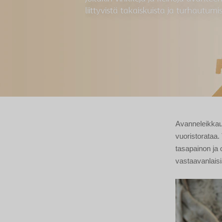
liittyvistä takaiskuista ja turhautum
Avanneleikkau
vuoristorataa
tasapainon ja 
vastaavanlaisi