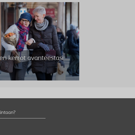
en kerrot avanteestasi
lintaan?
en kerrot avanteestasi
ätkö kertoa muille avanteestasi? Etkö