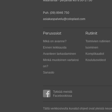
Maanantai - perjantai klo 8.00-17.00
masentaa aika ajoin. Tässä on joitakin tapoja
näiden tunteiden käsittelyyn.
Puh.
(09) 8946 750
asiakaspalvelu@coloplast.com
Perusasiat
Rutiinit
Mikä on avanne?
Toimivien rutiinien
Ennen leikkausta
luominen
Avanteen tarkastaminen
Komplikaatiot
Minkä muotoinen vartalosi
Koulutusvideot
on?
Sanasto
Tykkää meistä
Facebookissa
Tällä verkkosivulla kuvatut ohjeet ovat yleisiä ne