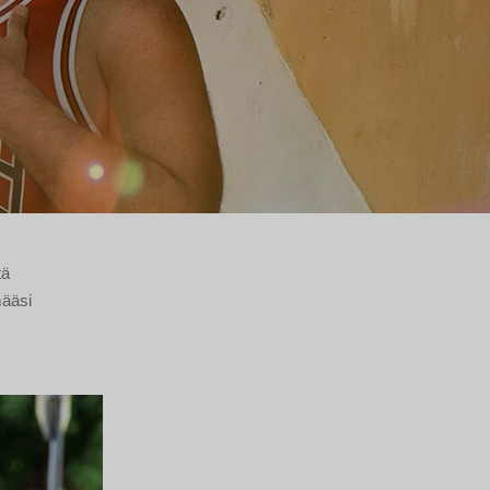
tä
määsi