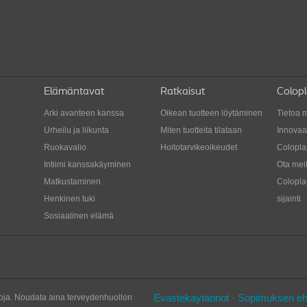
avainasemassa ennen avanneleikkausta ja sen
oikei
jälkeen.
joita
Elämäntavat
Ratkaisut
Colopl
Arki avanteen kanssa
Oikean tuotteen löytäminen
Tietoa 
Urheilu ja liikunta
Miten tuotteita tilataan
Innovaat
Ruokavalio
Hoitotarvikeoikeudet
Colopla
Intiimi kanssakäyminen
Ota meih
Matkustaminen
Coloplas
Henkinen tuki
sijainti
Sosiaalinen elämä
Evastekaytannot
-
Sopimuksen eh
uvoja. Noudata aina terveydenhuollon