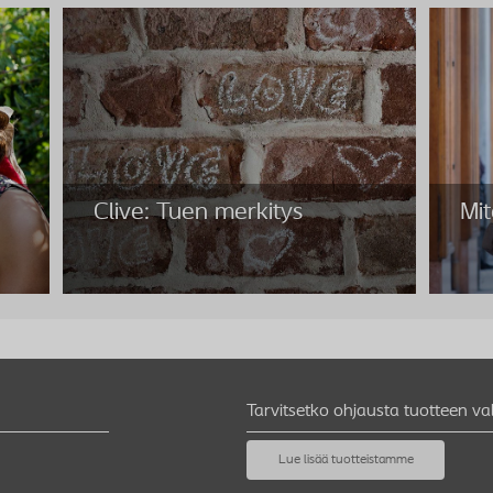
Clive: Tuen merkitys
Mit
Tarvitsetko ohjausta tuotteen va
Clive: Tuen merkitys
Mit
Lue lisää tuotteistamme
a
Clivelle perheen ja ystävien tuki on ollut
Pelkä