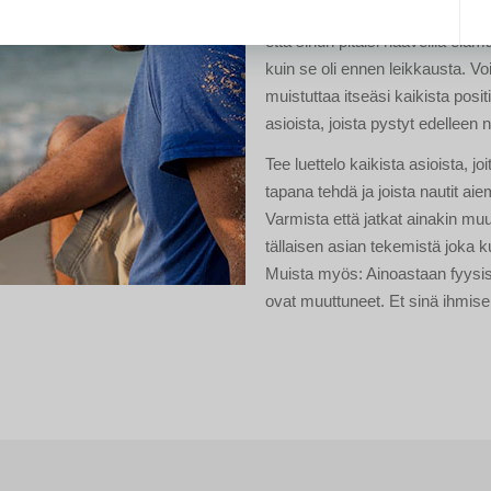
tekemisestä nautit aiemmin. Täm
että sinun pitäisi haaveilla eläm
kuin se oli ennen leikkausta. Voi
muistuttaa itseäsi kaikista positi
asioista, joista pystyt edelleen 
Tee luettelo kaikista asioista, joit
tapana tehdä ja joista nautit ai
Varmista että jatkat ainakin m
tällaisen asian tekemistä joka 
Muista myös: Ainoastaan fyysis
ovat muuttuneet. Et sinä ihmise