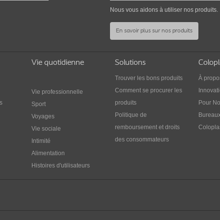
entourage?
(h
Nous vous aidons à utiliser nos produits.
Dévoiler les détails de son intimité n’est pas une
Répo
En savoir plus sur nos produits
s
chose évidente, mais cela peut tout de même
peut-
vous faciliter la vie.
sond
Vie quotidienne
Solutions
Colopl
Trouver les bons produits
À propo
Comment se procurer les
Innovat
Vie professionnelle
s
produits
Pour No
Sport
Politique de
Bureaux
Voyages
remboursement et droits
Colopla
Vie sociale
des consommateurs
Intimité
Alimentation
Histoires d'utilisateurs