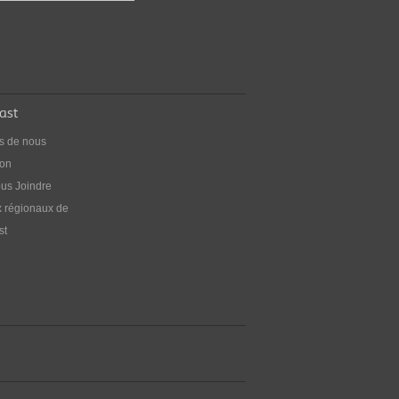
ommes)
nses aux questions que vous vous posez
être sur les relations sexuelles et le
age chez les hommes.
ast
s de nous
ion
us Joindre
 régionaux de
st