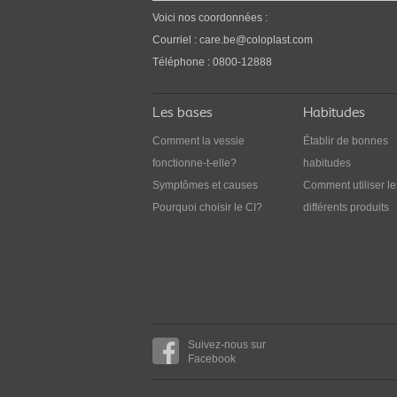
troubles urinaires et
Voici nos coordonnées :
l’intimité
Courriel :
care.be@coloplast.com
Il suffit d’un peu de planification pour éviter le
Téléphone : 0800-12888
incidents.
Les bases
Habitudes
Comment la vessie
Établir de bonnes
fonctionne-t-elle?
habitudes
Symptômes et causes
Comment utiliser le
Pourquoi choisir le CI?
différents produits
Suivez-nous sur
Facebook