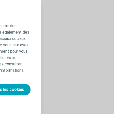
ournir des
ns également des
éseaux sociaux,
e vous leur avez
amment pour vous
fier votre
ez consulter
'informations.
s les cookies