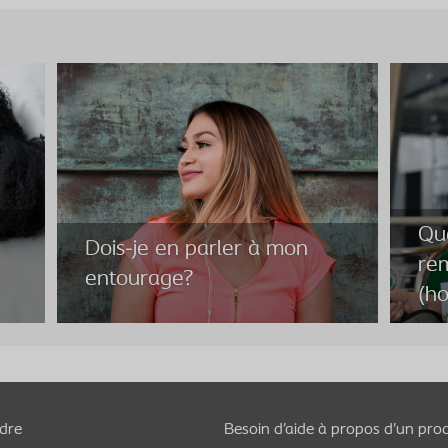
Qua
Dois-je en parler à mon
rem
entourage?
(h
Qua
Dois-je en parler à mon
rem
ndre
Besoin d’aide à propos d’un prod