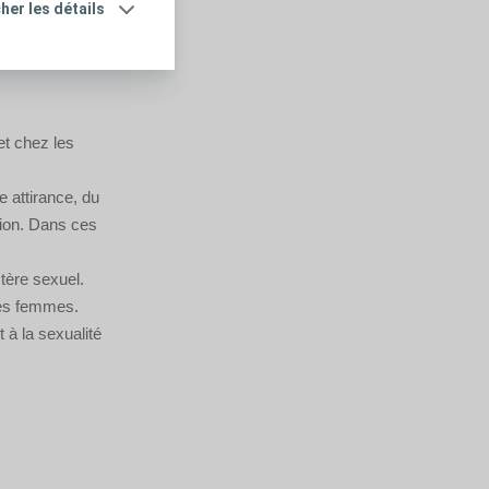
cher les détails
et chez les
e attirance, du
ction. Dans ces
tère sexuel.
les femmes.
 à la sexualité