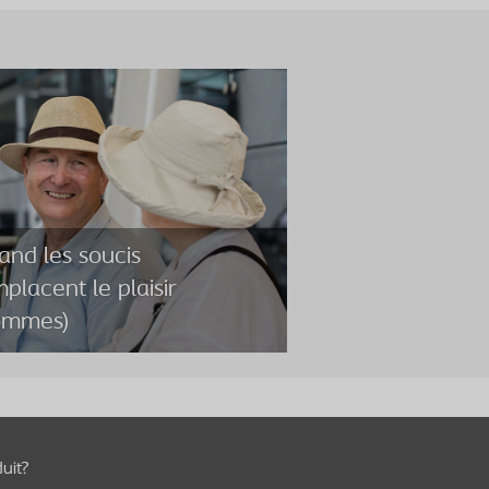
nd les soucis
placent le plaisir
ommes)
nd les soucis
placent le plaisir
uit?