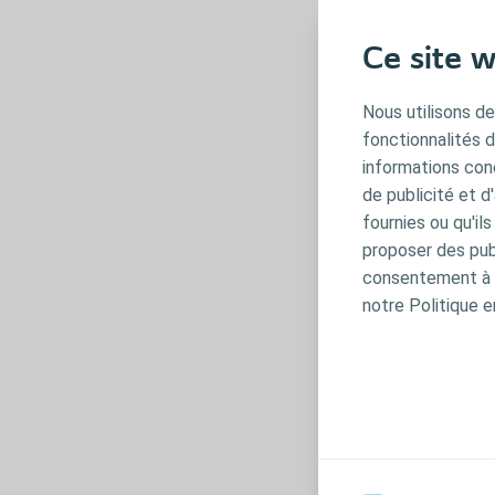
Face aux troub
En rire
Ce site w
Faire l’am
Se rapproc
Nous utilisons de
Protéger l
fonctionnalités 
Éviter les
informations conc
de publicité et d
fournies ou qu'il
proposer des publ
consentement à t
notre Politique e