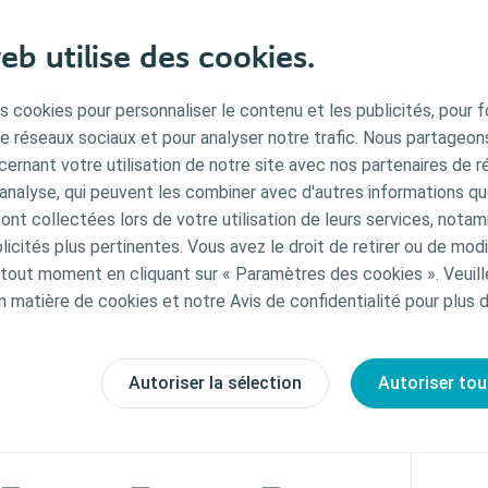
les sexuels et urinaires, chacun réagit de manière différente :
eb utilise des cookies.
our sous la douche ou dans la baignoire
her de l’autre différemment, par des massages, par exemple
s cookies pour personnaliser le contenu et les publicités, pour f
e lit avec un protège-matelas
de réseaux sociaux et pour analyser notre trafic. Nous partageo
 rapports sexuels
ernant votre utilisation de notre site avec nos partenaires de r
'analyse, qui peuvent les combiner avec d'autres informations qu
s ont collectées lors de votre utilisation de leurs services, not
icités plus pertinentes. Vous avez le droit de retirer ou de modi
out moment en cliquant sur « Paramètres des cookies ». Veuill
n matière de cookies et notre Avis de confidentialité pour plus d
Autoriser la sélection
Autoriser tou