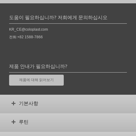
도움이 필요하십니까? 저희에게 문의하십시오
KR_CE@coloplast.com
전화:+82 1588-7866
제품 안내가 필요하십니까?
제품에 대해 읽어보기
기본사항
장루란 무엇입니까?
루틴
수술 전