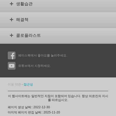
장루 검사
안정적인 루틴 설정
생활습관
체형이 어떻습니까?
합병증
용어집
교육용 동영상
장루와 함께 하는 일상 생활
장루가 있는 자녀
해결책
보조 제품을 위한 동영상
스포츠와 운동
식습관
나에게 맞는 제품 찾기
콜로플라스트
성생활
제품을 구하는 방법
여행
권리 및 보험
회사 소개
정서적 지원
권리 및 보험에 관한 사실
페이스북에서 좋아요를 눌러주세요.
혁신
사회 생활
콜로플라스트 웹사이트
사용자 후기
유튜브에서 시청하세요.
의료 전문가 가입
사용자의 동영상 평가
문의처
콜로플라스트 현지 사무소
이용 약관
-
접근성
이 웹사이트에는 일반적인 지침이 포함되어 있습니다. 항상 의료진의 지시
를 따르십시오.
페이지 생성 날짜:: 2022-12-30
마지막 페이지 편집 날짜:: 2025-11-20