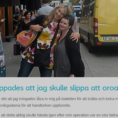
ppades att jag skulle slippa att oro
det att jag tvingades låsa in mig på toaletten för att tvätta och torka 
knikgudarna för att handtorken uppfunnits.
tt detta aldrig skulle hända igen efter min operation var en stor bidr