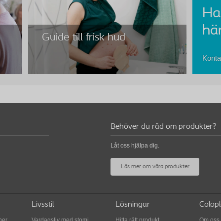
Ha
här
Guide till frisk hud
Konta
Behöver du råd om produkter?
Guide till frisk hud
Låt oss hjälpa dig.
Applicera. Ta bort. Kontrollera. Genom att följa
Läs mer om våra produkter
denna metod i rätt ordning kommer du att kunna
tt
hålla huden runt din stomi frisk.
Livsstil
Lösningar
Colopl
ner
Vardagsliv med stomi
Hitta rätt produkt
Om oss