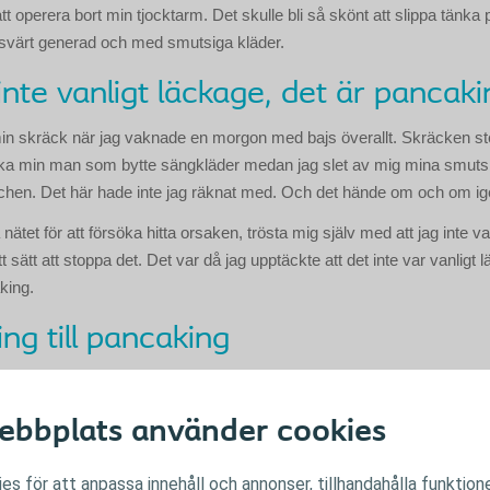
t att operera bort min tjocktarm. Det skulle bli så skönt att slippa tänka p
ansvärt generad och med smutsiga kläder.
inte vanligt läckage, det är pancaki
min skräck när jag vaknade en morgon med bajs överallt. Skräcken st
ka min man som bytte sängkläder medan jag slet av mig mina smutsi
chen. Det här hade inte jag räknat med. Och det hände om och om ig
 nätet för att försöka hitta orsaken, trösta mig själv med att jag inte
tt sätt att stoppa det. Det var då jag upptäckte att det inte var vanligt 
king.
ing till pancaking
avföringen hittar ett sätt att läcka ut under plattan, vanligtvis vid en 
und av ett användarfel. Jag lärde mig att hantera detta efter de först
bbplats använder cookies
leda till en speciell sorts läckage. När avföringen är tjockare än nor
snabbt utan att ha någonstans att ta vägen eftersom personen i fråga,
es för att anpassa innehåll och annonser, tillhandahålla funktione