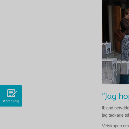
"Jag ho
Anmäl dig
Ibland betydde 
jag tackade te
Vetskapen om a