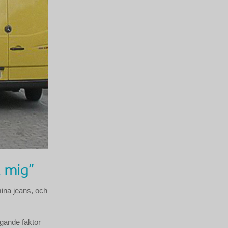
a mig"
mina jeans, och
agande faktor