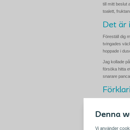
till mitt beslu
toalett, frukt
Det är 
Föreställ dig 
tvingades väc
hoppade i dus
Jag kollade på
försöka hitta e
snarare panca
Förklar
Läckage är när 
och ofta på gr
Denna we
Pancaking kan 
samlas mycket 
Vi använder cooki