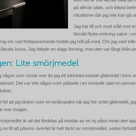
på allmän plats, och ibland befin
situationer där jag inte kan gå 
Jag har till och med stått mot 
försökt flytta omkring saker i 
a mig om vad förbipasserande trodde jag höll på med. Om jag varit kill
låtsats kissa. Jag hittade en slags lösning, men den var långt ifrån pe
gen: Lite smörjmedel
 någon som visste mer än jag ett luktreducerande glidmedel i form a
dorant. Det var inte någon som jobbade i en sexbutik utan en person
ukter.
et fel att jag tänker som en tonårspojke när jag hör ordet glidmedel, j
är mer mogen.
rjmedlet är att det fördelas på insidan av en ny påse innan den appli
ag se till att påsens överdel är helt täckt av smörjmedlet, sedan fortsä