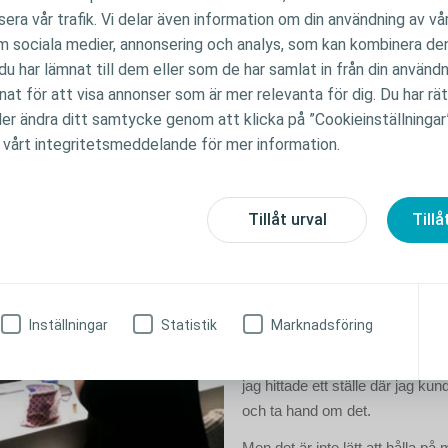
r på att han eller hon har påse och inte kontrollerar påsen tillräckligt of
era vår trafik. Vi delar även information om din användning av 
om sociala medier, annonsering och analys, som kan kombinera d
las i en klump och trycker bort plattan från kroppen. När du tittar efte
u har lämnat till dem eller som de har samlat in från din använd
liknande massa med avföring, och plattan har nästan lossnat från kr
nnat för att visa annonser som är mer relevanta för dig. Du har rä
Och den bruna sörjan gör det inte bättre!
ller ändra ditt samtycke genom att klicka på ”Cookieinställningar
Det sliter att va
 vårt integritetsmeddelande för mer information.
ständigt vaksa
Tillåt urval
Tillå
Min lösning de första åren var at
vaksam.
Att tänka på vad jag ätit och ko
att behöva trycka ner (kanske in
Inställningar
Statistik
Marknadsföring
ordet men du förstår vad jag m
tjockare avföringen i botten av 
jag hittade ett ställe där jag kun
och ta hand om det.
Men det är inte lätt att hålla på