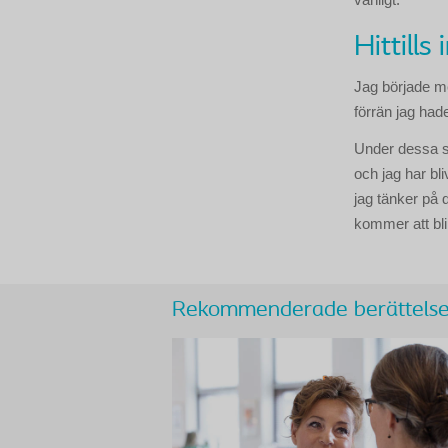
Hittill
Jag började me
förrän jag had
Under dessa se
och jag har bl
jag tänker på 
kommer att bli 
Rekommenderade berättelse