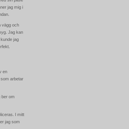
ner jag mig i
undan.
en vägg och
smyg. Jag kan
e kunde jag
rfekt.
v en
 som arbetar
ag ber om
ceras. I mitt
tter jag som