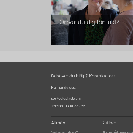
Oroar du dig för lukt?
Behöver du hjälp? Kontakta oss
Här når du oss:
Oroar du dig för lukt?
se@coloplast.com
Ett bra sätt att dölja lukt när du byter påse är a
Telefon: 0300-332 56
använda en deodorant med smörjande effekt.
Allmänt
Rutiner
Vad är en stomi?
Skapa hållbara ruti