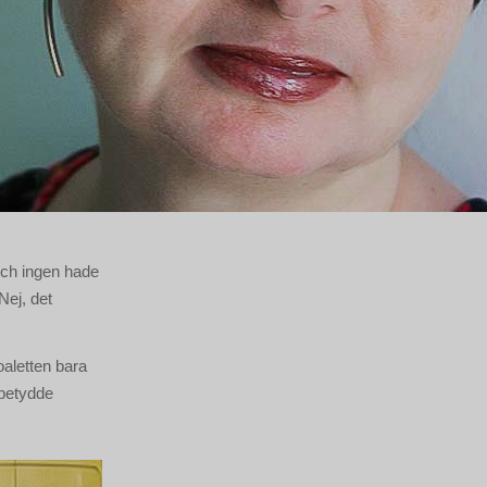
och ingen hade
Nej, det
toaletten bara
a betydde