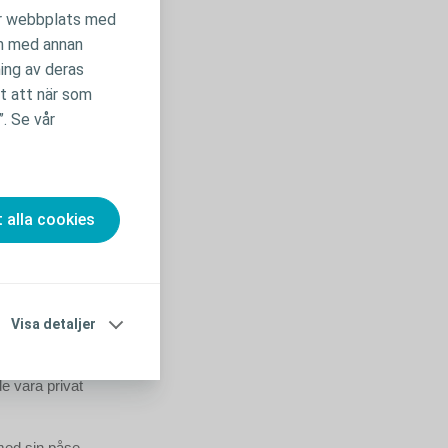
ta.
vår webbplats med
en med annan
r finns det en
ning av deras
oppen. Det är
tt att när som
”. Se vår
ra
m
t alla cookies
t alltid vara
ntrollera påsen,
te är det rätta
Visa detaljer
enar) den
påsen så fort
de vara privat
 med sin påse