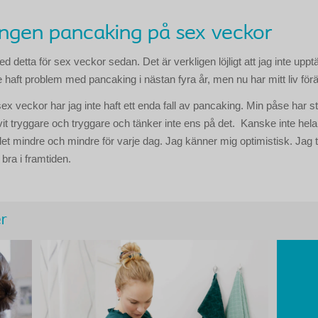
s ingen pancaking på sex veckor
d detta för sex veckor sedan. Det är verkligen löjligt att jag inte uppt
e haft problem med pancaking i nästan fyra år, men nu har mitt liv för
x veckor har jag inte haft ett enda fall av pancaking. Min påse har s
ivit tryggare och tryggare och tänker inte ens på det. Kanske inte he
det mindre och mindre för varje dag. Jag känner mig optimistisk. Jag tr
bra i framtiden.
r