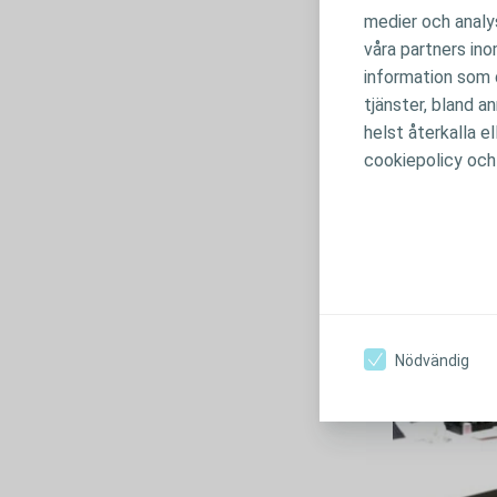
jag, inte tänke
medier och analys
våra partners in
Avföringen sam
information som d
tjock pannkaks
tjänster, bland a
inte trevligt. 
helst återkalla e
cookiepolicy och
Nödvändig