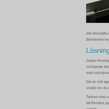
inte föreställ
åtminstone ha 
Lösnin
Sedan föreslog
smörjande deo
med stomiprod
Det är mitt eg
ursäkt om du 
Tanken med smö
fall försöker j
vanligt.