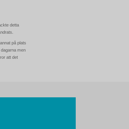
äckte detta
ändrats.
tannat på plats
la dagarna men
or att det