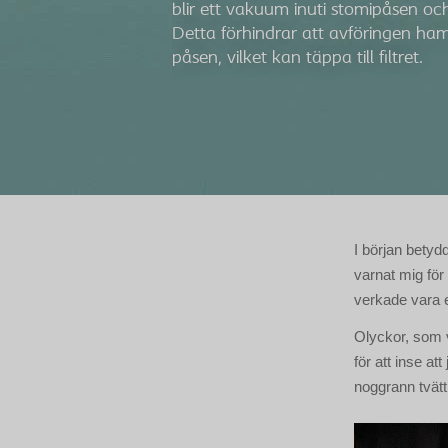
blir ett vakuum inuti stomipåsen oc
Detta förhindrar att avföringen ham
påsen, vilket kan täppa till filtret.
I början betyd
varnat mig för 
verkade vara e
Olyckor, som vi
för att inse at
noggrann tvätt