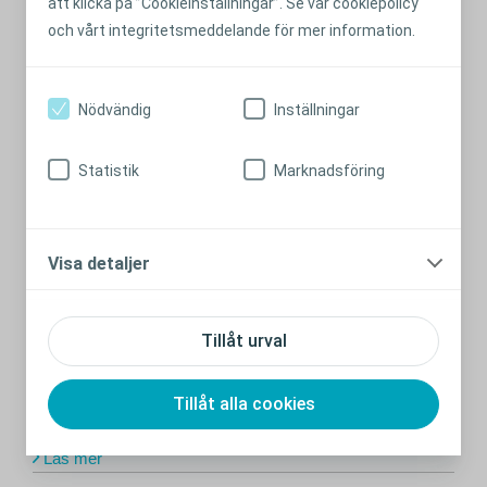
att klicka på ”Cookieinställningar”. Se vår cookiepolicy
och vårt integritetsmeddelande för mer information.
Nödvändig
Inställningar
Statistik
Marknadsföring
Visa detaljer
SOCIALT LIV
Förbered dig för en kväll utanför
Tillåt urval
hemmet
Vad du kan tänka på innan du går på sociala evenemang
Tillåt alla cookies
eller tillbringar en kväll med vänner.
Läs mer