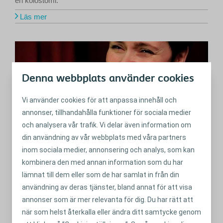
en kolostomi.
Läs mer
Denna webbplats använder cookies
Vi använder cookies för att anpassa innehåll och
annonser, tillhandahålla funktioner för sociala medier
och analysera vår trafik. Vi delar även information om
din användning av vår webbplats med våra partners
inom sociala medier, annonsering och analys, som kan
FÖRE OPERATIONEN
kombinera den med annan information som du har
Wendy: Ett uppvaknande
lämnat till dem eller som de har samlat in från din
användning av deras tjänster, bland annat för att visa
Hur Wendy gick från att aldrig vilja använda påse till att
annonser som är mer relevanta för dig. Du har rätt att
nästan tycka synd om personer utan.
när som helst återkalla eller ändra ditt samtycke genom
Läs mer