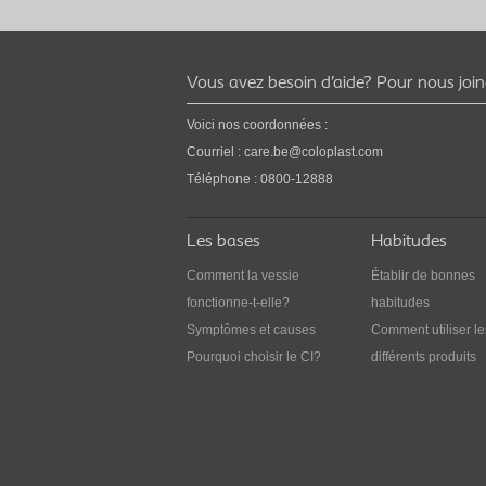
Le CI pour une prise en
charge optimale des
Vous avez besoin d’aide? Pour nous joi
troubles urinaires
Voici nos coordonnées :
Il existe de nombreuses façons de faciliter la
Courriel :
care.be@coloplast.com
prise en charge des troubles urinaires et de
prendre soin de sa vessie. Découvrez comme
Téléphone : 0800-12888
en cliquant ici.
Les bases
Habitudes
Comment la vessie
Établir de bonnes
fonctionne-t-elle?
habitudes
Symptômes et causes
Comment utiliser le
Pourquoi choisir le CI?
différents produits