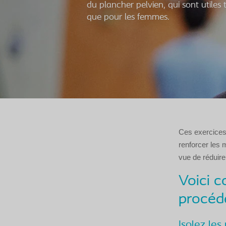
du plancher pelvien, qui sont utile
que pour les femmes.
Ces exercices 
renforcer les 
vue de réduire 
Voici 
procéde
Isolez les