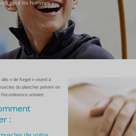
s tant pour les hommes
dits « de Kegel » visent à
muscles du plancher pelvien en
l’incontinence urinaire.
comment
r :
 muscles de votre