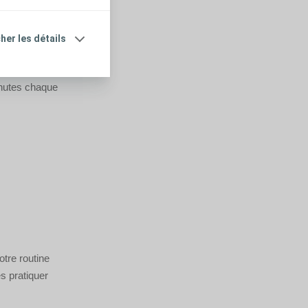
ices à
cher les détails
 parvenir reste
inutes chaque
otre routine
s pratiquer