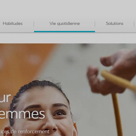
Habitudes
Vie quotidienne
Solutions
ur
femmes
ices de renforcement