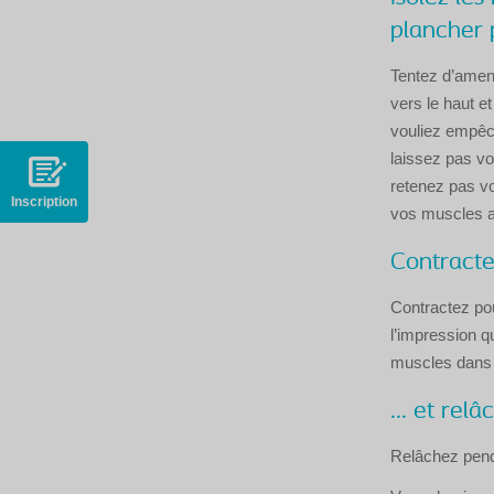
plancher 
Tentez d’amene
vers le haut e
vouliez empêc
laissez pas vo
retenez pas vo
Inscription
vos muscles 
Contractez
Contractez pou
l’impression 
muscles dans c
... et relâ
Relâchez pend