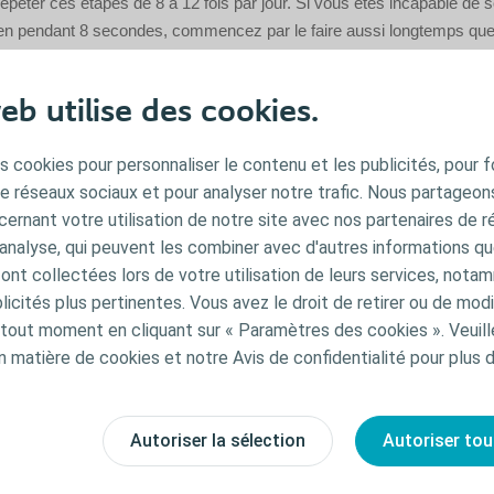
épéter ces étapes de 8 à 12 fois par jour. Si vous êtes incapable de s
ien pendant 8 secondes, commencez par le faire aussi longtemps que
raînement des muscles du plancher pelvien se fait grâce au temps pa
us encore que par le nombre de répétitions que vous faites.
eb utilise des cookies.
s cookies pour personnaliser le contenu et les publicités, pour f
de réseaux sociaux et pour analyser notre trafic. Nous partageo
ernant votre utilisation de notre site avec nos partenaires de r
'analyse, qui peuvent les combiner avec d'autres informations qu
s ont collectées lors de votre utilisation de leurs services, not
icités plus pertinentes. Vous avez le droit de retirer ou de modi
out moment en cliquant sur « Paramètres des cookies ». Veuill
n matière de cookies et notre Avis de confidentialité pour plus d
Autoriser la sélection
Autoriser tou