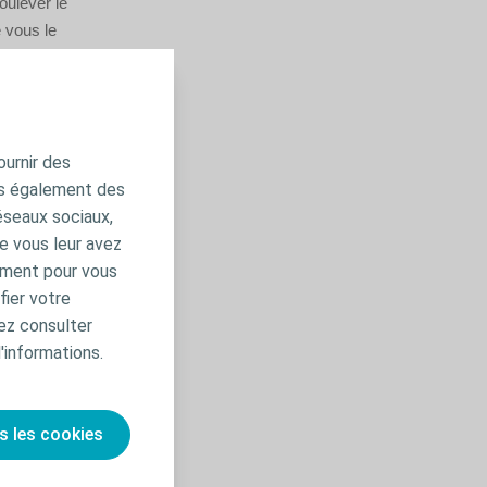
oulever le
 vous le
ssé à les
ournir des
ns également des
éseaux sociaux,
e vous leur avez
amment pour vous
fier votre
ez consulter
'informations.
s les cookies