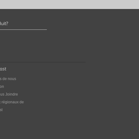
uit?
opter de nouvelles
bitudes
nez le contrôle de votre vessie avec
ocathétérisme
ast
s de nous
ion
us Joindre
 régionaux de
st