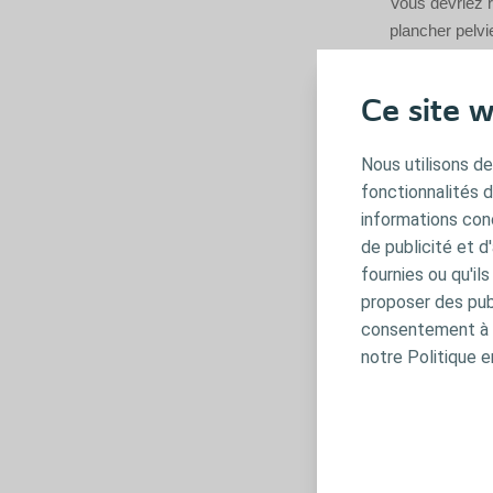
Vous devriez r
plancher pelv
pouvez. L’ent
contracter, pl
Ce site w
Nous utilisons de
fonctionnalités 
informations conc
de publicité et d
fournies ou qu'il
proposer des publ
consentement à t
notre Politique e