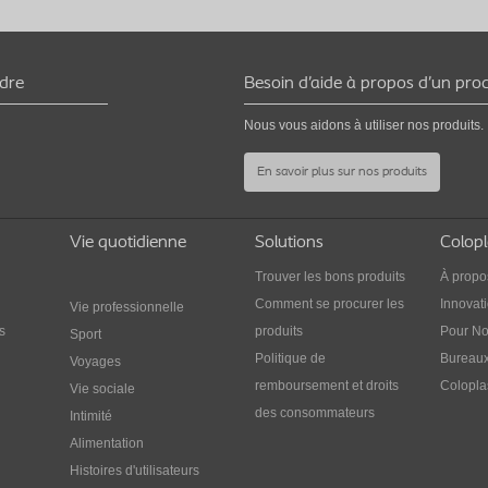
Bouger pour rester en
ndre
Besoin d’aide à propos d’un prod
bonne santé
Ad
Nous vous aidons à utiliser nos produits.
ha
Pourquoi être actif, alors que rester à la maison
est beaucoup plus simple? Découvrez tous les
En savoir plus sur nos produits
nt
bienfaits qu’une vie active peut vous apporter,
Repre
surtout si vous vivez avec des troubles urinaires.
l’aut
Vie quotidienne
Solutions
Colopl
Trouver les bons produits
À propo
Comment se procurer les
Innovat
Vie professionnelle
s
produits
Pour No
Sport
Politique de
Bureaux
Voyages
remboursement et droits
Colopla
Vie sociale
des consommateurs
Intimité
Alimentation
Histoires d'utilisateurs