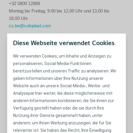
+32 0800 12888
Montag bis Freitag, 9.00 bis 12.00 Uhr und 13.00 bis
16.00 Uhr
cs.be@coloplast.com
Kroatien
(Kroatisch, Englisch) (gebührenfrei*)
Diese Webseite verwendet Cookies
+385 0800 200 086
Montag bis Freitag, 8.00 bis 16.00 Uhr
Wir verwenden Cookies, um Inhalte und Anzeigen zu
informacije@coloplast.com
personalisieren, Social-Media-Funktionen
Tschechien
(Tschechisch, Englisch, Deutsch)
bereitzustellen und unseren Traffic zu analysieren. Wir
(gebührenfrei*)
geben Informationen über Ihre Nutzung unserer
+420 800 100 416
Website auch an unsere Social-Media-, Werbe- und
Montag bis Freitag, 8.00 bis 16.00 Uhr
Analysepartner weiter, die diese möglicherweise mit
info@coloplast.cz
anderen Informationen kombinieren, die Sie ihnen zur
Verfügung gestellt haben oder die sie durch Ihre
Dänemark
(Dänisch, Englisch)
Nutzung ihrer Dienste gesammelt haben, unter
+45 4911 1213
anderem, um Ihnen Werbung anzuzeigen, die für Sie
Montag bis Freitag, 8.30 bis 15.00 Uhr
relevanter ist. Sie haben das Recht, Ihre Einwilligung
dkmail@coloplast.com