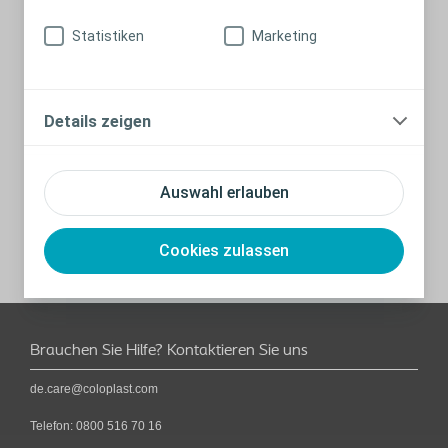
Statistiken
Marketing
Details zeigen
Clever packen – mit einer Packliste
Nutzen Sie diese Checkliste, um kein Zubehör zu
Auswahl erlauben
vergessen.
Cookies zulassen
Brauchen Sie Hilfe? Kontaktieren Sie uns
de.care@coloplast.com
Telefon:
0800 516 70 16