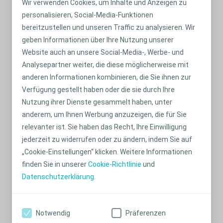
Wir verwenden Cookies, um Inhalte und Anzeigen zu
personalisieren, Social-Media-Funktionen
bereitzustellen und unseren Traffic zu analysieren. Wir
geben Informationen über Ihre Nutzung unserer
Website auch an unsere Social-Media-, Werbe- und
Analysepartner weiter, die diese möglicherweise mit
anderen Informationen kombinieren, die Sie ihnen zur
Verfügung gestellt haben oder die sie durch Ihre
Holen Sie sich den Hilfsmittel-Pass
Nutzung ihrer Dienste gesammelt haben, unter
Vermeiden Sie Schwierigkeiten bei der Sicherheitskontrolle
anderem, um Ihnen Werbung anzuzeigen, die für Sie
und legen Sie Ihren Hilfsmittel-Pass vor. Hier können Sie
relevanter ist. Sie haben das Recht, Ihre Einwilligung
ihn herunterladen.
jederzeit zu widerrufen oder zu ändern, indem Sie auf
„Cookie-Einstellungen“ klicken. Weitere Informationen
finden Sie in unserer
Cookie-Richtlinie
und
Datenschutzerklärung
.
Notwendig
Präferenzen