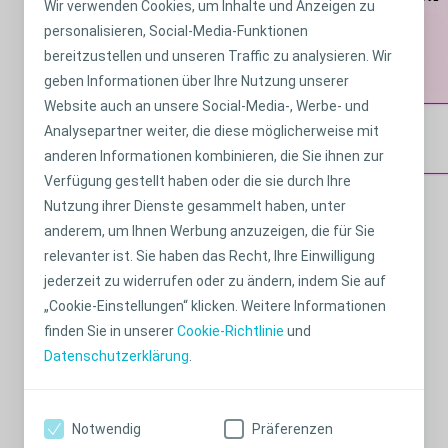
Wir verwenden Cookies, um Inhalte und Anzeigen zu
personalisieren, Social-Media-Funktionen
bereitzustellen und unseren Traffic zu analysieren. Wir
geben Informationen über Ihre Nutzung unserer
Website auch an unsere Social-Media-, Werbe- und
Analysepartner weiter, die diese möglicherweise mit
anderen Informationen kombinieren, die Sie ihnen zur
Verfügung gestellt haben oder die sie durch Ihre
Nutzung ihrer Dienste gesammelt haben, unter
So wird das Rezept im 1. und 3.
anderem, um Ihnen Werbung anzuzeigen, die für Sie
Versorgungsquartal (bei Irrigation jeden zweiten
relevanter ist. Sie haben das Recht, Ihre Einwilligung
Tag) ausgefüllt:
jederzeit zu widerrufen oder zu ändern, indem Sie auf
Ein Kreuz (×) bei Gebührenpflichtig
„Cookie-Einstellungen“ klicken. Weitere Informationen
Eine ausgeschriebene »7« bei Hilfsmittel
finden Sie in unserer
Cookie-Richtlinie
und
Der Versorgungszeitraum
Datenschutzerklärung
.
Produktname und -menge
Die Diagnose: z. B. Darmentleerungsstörungen
Notwendig
Präferenzen
Nutzungsdauer