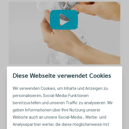
Video zum Peristeen® Plus-Training für
Diese Webseite verwendet Cookies
Kinder
Das Erlernen der Darmentleerung ist für jedes Kind ein
Wir verwenden Cookies, um Inhalte und Anzeigen zu
wichtiger Schritt in der Entwicklung. In diesem Video
personalisieren, Social-Media-Funktionen
erhalten Sie einen Einblick, wie Kinder Peristeen®
bereitzustellen und unseren Traffic zu analysieren. Wir
anwenden.
geben Informationen über Ihre Nutzung unserer
Website auch an unsere Social-Media-, Werbe- und
Analysepartner weiter, die diese möglicherweise mit