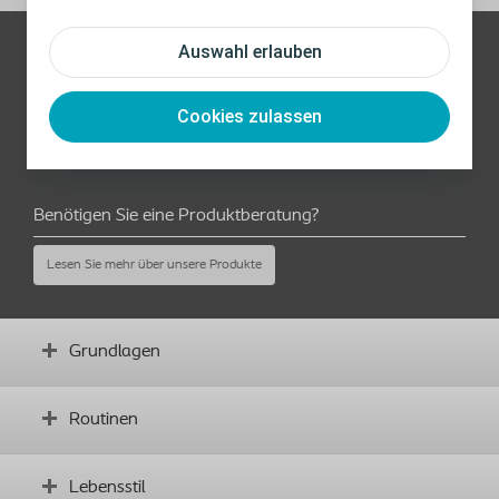
Auswahl erlauben
Brauchen Sie Hilfe? Kontaktieren Sie uns
de.care@coloplast.com
Cookies zulassen
Telefon:
0800 516 70 16
Benötigen Sie eine Produktberatung?
Lesen Sie mehr über unsere Produkte
Grundlagen
Den Darm verstehen
Routinen
Was ist TAI?
Erwartungen an die Behandlung
Grundlagen aneignen
Lebensstil