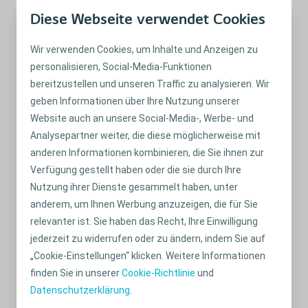
Diese Webseite verwendet Cookies
Wir verwenden Cookies, um Inhalte und Anzeigen zu
personalisieren, Social-Media-Funktionen
bereitzustellen und unseren Traffic zu analysieren. Wir
geben Informationen über Ihre Nutzung unserer
Website auch an unsere Social-Media-, Werbe- und
Analysepartner weiter, die diese möglicherweise mit
anderen Informationen kombinieren, die Sie ihnen zur
Verfügung gestellt haben oder die sie durch Ihre
Nutzung ihrer Dienste gesammelt haben, unter
anderem, um Ihnen Werbung anzuzeigen, die für Sie
relevanter ist. Sie haben das Recht, Ihre Einwilligung
Reinigung Ihres Peristeen
Plus-Systems
®
jederzeit zu widerrufen oder zu ändern, indem Sie auf
für transanale Irrigation
„Cookie-Einstellungen“ klicken. Weitere Informationen
So stellen Sie eine gründliche Reinigung Ihres Peristeen®-
finden Sie in unserer
Cookie-Richtlinie
und
Systems nach der Irrigation sicher und pflegen Ihr System
Datenschutzerklärung
.
richtig.