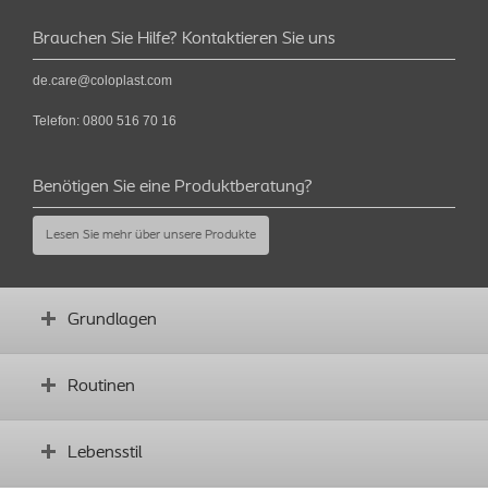
Brauchen Sie Hilfe? Kontaktieren Sie uns
de.care@coloplast.com
Telefon:
0800 516 70 16
Benötigen Sie eine Produktberatung?
Lesen Sie mehr über unsere Produkte
Grundlagen
Den Darm verstehen
Routinen
Was ist TAI?
Erwartungen an die Behandlung
Grundlagen aneignen
Lebensstil
Routinen entwickeln