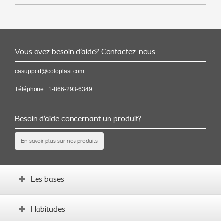
Vous avez besoin d’aide? Contactez-nous
casupport@coloplast.com
Téléphone :
1-866-293-6349
Besoin d’aide concernant un produit?
En savoir plus sur nos produits
Les bases
Comprendre le transit intestinal
Habitudes
Qu’est-ce que l’irrigation transanale