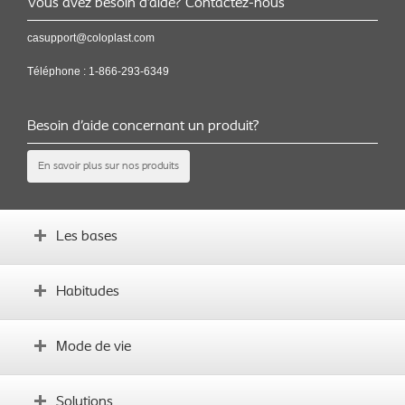
Vous avez besoin d’aide? Contactez-nous
casupport@coloplast.com
Téléphone :
1-866-293-6349
Besoin d’aide concernant un produit?
En savoir plus sur nos produits
Les bases
Comprendre le transit intestinal
Habitudes
Qu’est-ce que l’irrigation transanale
Attentes vis-à-vis du produit
Intégrer les bases
Mode de vie
Établir des habitudes
Formation sur le produit
L’alimentation
Solutions